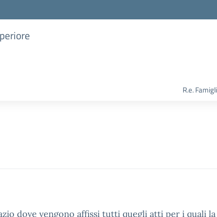
uperiore
R.e. Famigl
azio dove vengono affissi tutti quegli atti per i quali