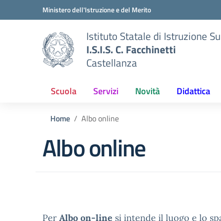
Vai ai contenuti
Vai al menu di navigazione
Vai al footer
Ministero dell'Istruzione e del Merito
Istituto Statale di Istruzione S
I.S.I.S. C. Facchinetti
Castellanza
Scuola
Servizi
Novità
Didattica
Home
Albo online
Albo online
Per
Albo on-line
si intende il luogo e lo sp