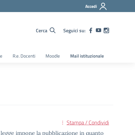
Accedi
Cerca
Seguici su:
ie
R.e. Docenti
Moodle
Mail istituzionale
Stampa / Condividi
 la legge impone la pubblicazione in quanto