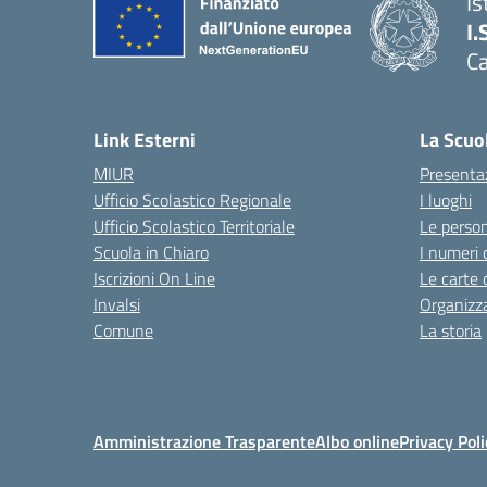
Is
I.
C
Link Esterni
La Scuo
MIUR
Presenta
Ufficio Scolastico Regionale
I luoghi
Ufficio Scolastico Territoriale
Le perso
Scuola in Chiaro
I numeri 
Iscrizioni On Line
Le carte 
Invalsi
Organizz
Comune
La storia
Amministrazione Trasparente
Albo online
Privacy Poli