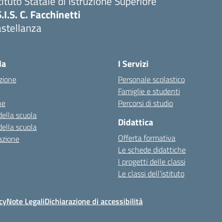
tituto Statale di Istruzione Superiore
S.I.S. C. Facchinetti
astellanza
la
I Servizi
zione
Personale scolastico
Famiglie e studenti
ne
Percorsi di studio
della scuola
Didattica
della scuola
Offerta formativa
azione
Le schede didattiche
I progetti delle classi
Le classi dell’istituto
cy
Note Legali
Dichiarazione di accessibilità