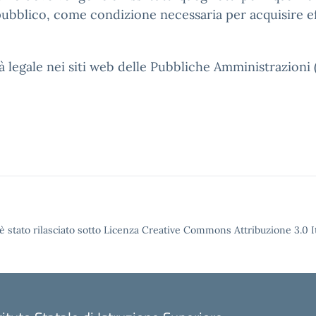
bblico, come condizione necessaria per acquisire effi
ità legale nei siti web delle Pubbliche Amministrazioni
è stato rilasciato sotto Licenza Creative Commons Attribuzione 3.0 It