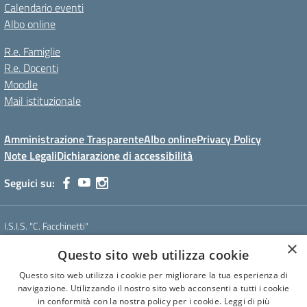
Calendario eventi
Albo online
R.e. Famiglie
R.e. Docenti
Moodle
Mail istituzionale
Amministrazione Trasparente
Albo online
Privacy Policy
Note Legali
Dichiarazione di accessibilità
Seguici su:
I.S.I.S. "C. Facchinetti"
Via Azimonti, 5 - 21053 - Castellanza (VA)
×
Questo sito web utilizza cookie
Tel. 0331 635718 - E-mail: vais01900e@istruzione.it - Pec:
vais01900e@pec.istruzione.it
Questo sito web utilizza i cookie per migliorare la tua esperienza di
Codice meccanografico: VAIS01900E
navigazione. Utilizzando il nostro sito web acconsenti a tutti i cookie
Codice Fiscale: 81009250127
in conformità con la nostra policy per i cookie.
Leggi di più