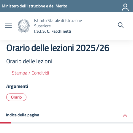
Vai ai contenuti
Vai al menu di navigazione
Vai al footer
Ministero dell'Istruzione e del Merito
Istituto Statale di Istruzione
Superiore
I.S.I.S. C. Facchinetti
Orario delle lezioni 2025/26
Orario delle lezioni
Stampa / Condividi
Argomenti
Orario
Indice della pagina