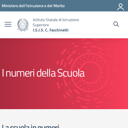
Vai ai contenuti
Vai al menu di navigazione
Vai al footer
Ministero dell'Istruzione e del Merito
Istituto Statale di Istruzione
Superiore
I.S.I.S. C. Facchinetti
I numeri della Scuola
La scuola in numeri