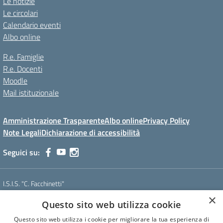
Le notizie
Le circolari
Calendario eventi
Albo online
R.e. Famiglie
R.e. Docenti
Moodle
Mail istituzionale
Amministrazione Trasparente
Albo online
Privacy Policy
Note Legali
Dichiarazione di accessibilità
Seguici su:
I.S.I.S. "C. Facchinetti"
Via Azimonti, 5 - 21053 - Castellanza (VA)
×
Questo sito web utilizza cookie
Tel. 0331 635718 - E-mail: vais01900e@istruzione.it - Pec:
vais01900e@pec.istruzione.it
Questo sito web utilizza i cookie per migliorare la tua esperienza di