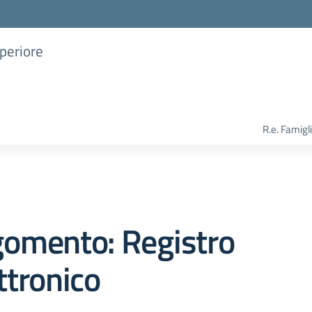
uperiore
R.e. Famigl
gomento: Registro
ttronico