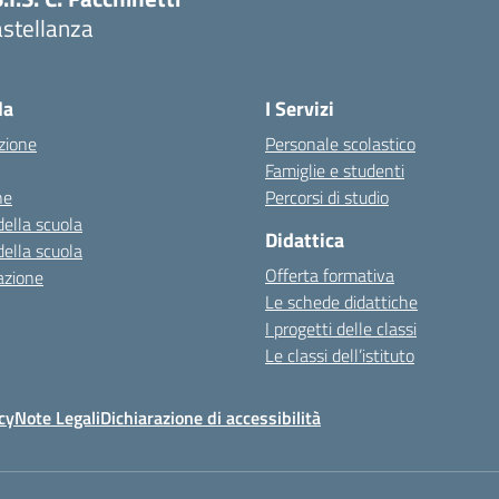
astellanza
la
I Servizi
zione
Personale scolastico
Famiglie e studenti
ne
Percorsi di studio
della scuola
Didattica
della scuola
Offerta formativa
azione
Le schede didattiche
I progetti delle classi
Le classi dell’istituto
cy
Note Legali
Dichiarazione di accessibilità