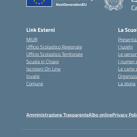
C
Link Esterni
La Scuo
MIUR
Presenta
Ufficio Scolastico Regionale
I luoghi
Ufficio Scolastico Territoriale
Le perso
Scuola in Chiaro
I numeri 
Iscrizioni On Line
Le carte 
Invalsi
Organizz
Comune
La storia
Amministrazione Trasparente
Albo online
Privacy Poli