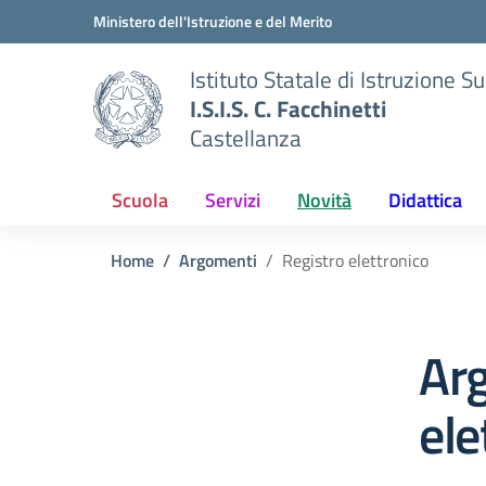
Vai ai contenuti
Vai al menu di navigazione
Vai al footer
Ministero dell'Istruzione e del Merito
Istituto Statale di Istruzione S
I.S.I.S. C. Facchinetti
Castellanza
Scuola
Servizi
Novità
Didattica
Home
Argomenti
Registro elettronico
Ar
ele