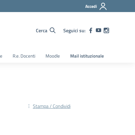
Accedi
Cerca
Seguici su:
ie
R.e. Docenti
Moodle
Mail istituzionale
Stampa / Condividi