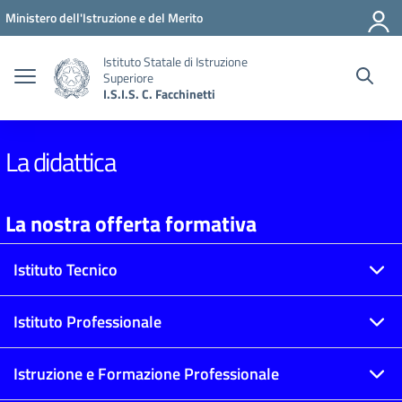
Vai ai contenuti
Vai al menu di navigazione
Vai al footer
Ministero dell'Istruzione e del Merito
Istituto Statale di Istruzione
Superiore
I.S.I.S. C. Facchinetti
La didattica
La nostra offerta formativa
Istituto Tecnico
Istituto Professionale
Istruzione e Formazione Professionale