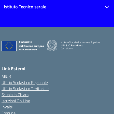
Istituto Tecnico serale
Istituto Statale di Istruzione Superiore
I.S.I.S. C. Facchinetti
Castellanza
Link Esterni
MIUR
Ufficio Scolastico Regionale
Ufficio Scolastico Territoriale
Scuola in Chiaro
Iscrizioni On Line
Invalsi
Comune