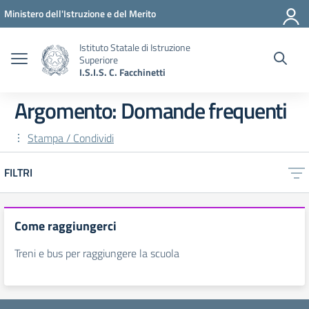
Vai ai contenuti
Vai al menu di navigazione
Vai al footer
Ministero dell'Istruzione e del Merito
Istituto Statale di Istruzione
Superiore
I.S.I.S. C. Facchinetti
Argomento: Domande frequenti
Stampa / Condividi
FILTRI
Come raggiungerci
Treni e bus per raggiungere la scuola