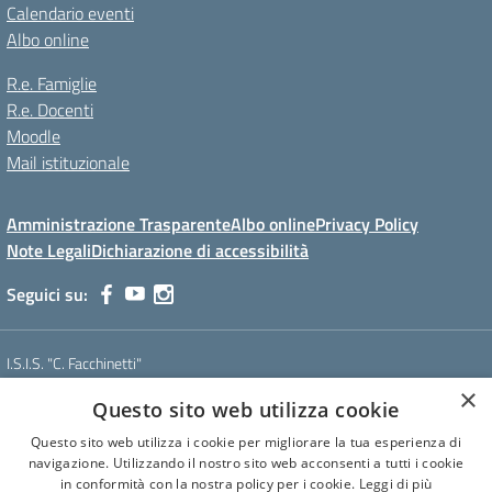
Calendario eventi
Albo online
R.e. Famiglie
R.e. Docenti
Moodle
Mail istituzionale
Amministrazione Trasparente
Albo online
Privacy Policy
Note Legali
Dichiarazione di accessibilità
Seguici su:
I.S.I.S. "C. Facchinetti"
Via Azimonti, 5 - 21053 - Castellanza (VA)
×
Questo sito web utilizza cookie
Tel. 0331 635718 - E-mail: vais01900e@istruzione.it - Pec:
vais01900e@pec.istruzione.it
Questo sito web utilizza i cookie per migliorare la tua esperienza di
Codice meccanografico: VAIS01900E
navigazione. Utilizzando il nostro sito web acconsenti a tutti i cookie
Codice Fiscale: 81009250127
in conformità con la nostra policy per i cookie.
Leggi di più