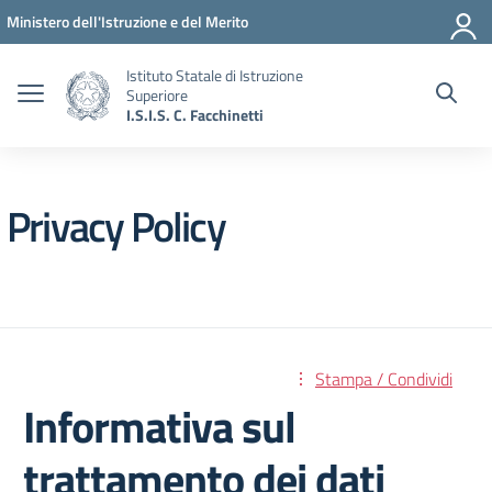
Vai ai contenuti
Vai al menu di navigazione
Vai al footer
Ministero dell'Istruzione e del Merito
Istituto Statale di Istruzione
Superiore
I.S.I.S. C. Facchinetti
Privacy Policy
Stampa / Condividi
Informativa sul
trattamento dei dati