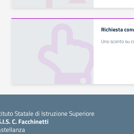
Richiesta con
Uno sconto su co
tituto Statale di Istruzione Superiore
S.I.S. C. Facchinetti
astellanza