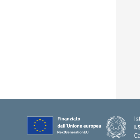
Is
I.
C