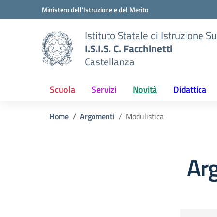
Vai ai contenuti
Vai al menu di navigazione
Vai al footer
Ministero dell'Istruzione e del Merito
Istituto Statale di Istruzione S
I.S.I.S. C. Facchinetti
Castellanza
Scuola
Servizi
Novità
Didattica
Home
Argomenti
Modulistica
Ar