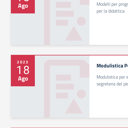
Modelli per prog
Ago
per la didattica
2023
Modulistica P
18
Modulistica per i
Ago
segreteria del p