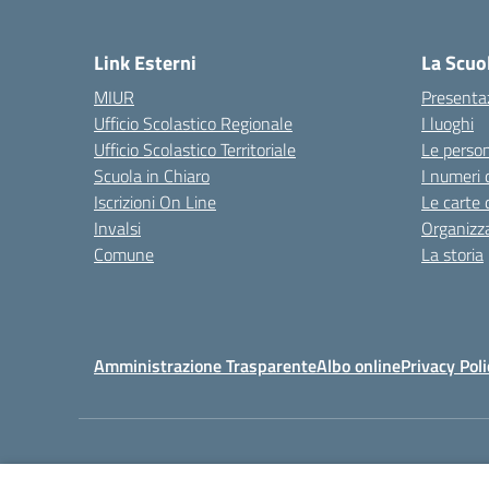
Link Esterni
La Scuo
MIUR
Presenta
Ufficio Scolastico Regionale
I luoghi
Ufficio Scolastico Territoriale
Le perso
Scuola in Chiaro
I numeri 
Iscrizioni On Line
Le carte 
Invalsi
Organizz
Comune
La storia
Amministrazione Trasparente
Albo online
Privacy Poli