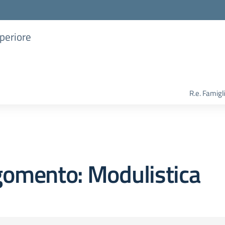
uperiore
R.e. Famigl
gomento: Modulistica