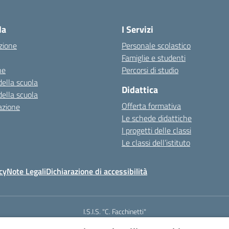
la
I Servizi
zione
Personale scolastico
Famiglie e studenti
ne
Percorsi di studio
della scuola
Didattica
della scuola
Offerta formativa
azione
Le schede didattiche
I progetti delle classi
Le classi dell’istituto
cy
Note Legali
Dichiarazione di accessibilità
I.S.I.S. "C. Facchinetti"
Via Azimonti, 5 - 21053 - Castellanza (VA)