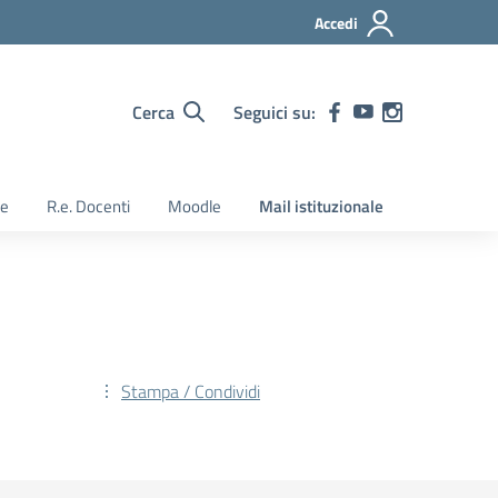
Accedi
Cerca
Seguici su:
ie
R.e. Docenti
Moodle
Mail istituzionale
Stampa / Condividi