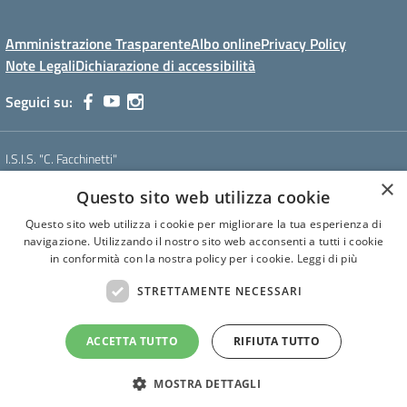
Amministrazione Trasparente
Albo online
Privacy Policy
Note Legali
Dichiarazione di accessibilità
Seguici su:
I.S.I.S. "C. Facchinetti"
Via Azimonti, 5 - 21053 - Castellanza (VA)
×
Questo sito web utilizza cookie
Tel. 0331 635718 - E-mail: vais01900e@istruzione.it - Pec:
vais01900e@pec.istruzione.it
Questo sito web utilizza i cookie per migliorare la tua esperienza di
Codice meccanografico: VAIS01900E
navigazione. Utilizzando il nostro sito web acconsenti a tutti i cookie
Codice Fiscale: 81009250127
in conformità con la nostra policy per i cookie.
Leggi di più
Codice IPA: istsc_vais01900e
CUF: UF6U6C
STRETTAMENTE NECESSARI
ACCETTA TUTTO
RIFIUTA TUTTO
Concept & Design by Designers Italia
MOSTRA DETTAGLI