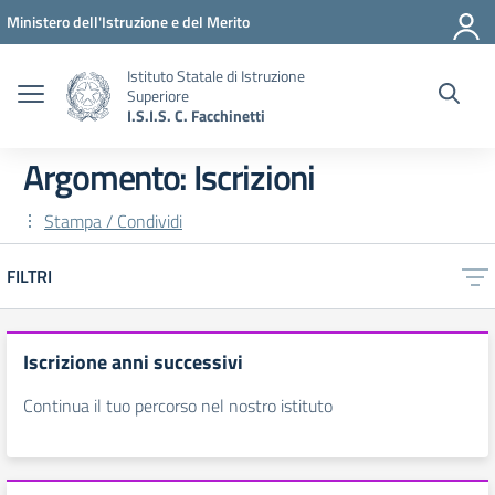
Vai ai contenuti
Vai al menu di navigazione
Vai al footer
Ministero dell'Istruzione e del Merito
Istituto Statale di Istruzione
Superiore
I.S.I.S. C. Facchinetti
Argomento: Iscrizioni
Stampa / Condividi
FILTRI
Iscrizione anni successivi
Continua il tuo percorso nel nostro istituto