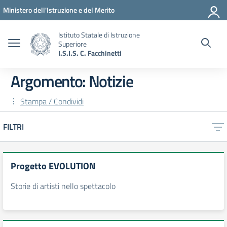
Vai ai contenuti
Vai al menu di navigazione
Vai al footer
Ministero dell'Istruzione e del Merito
Istituto Statale di Istruzione
Superiore
I.S.I.S. C. Facchinetti
Argomento: Notizie
Stampa / Condividi
FILTRI
Progetto EVOLUTION
Storie di artisti nello spettacolo