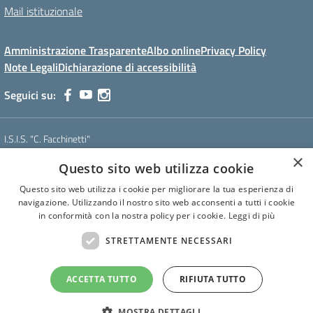
Mail istituzionale
Amministrazione Trasparente
Albo online
Privacy Policy
Note Legali
Dichiarazione di accessibilità
Seguici su:
I.S.I.S. "C. Facchinetti"
Via Azimonti, 5 - 21053 - Castellanza (VA)
×
Questo sito web utilizza cookie
Tel. 0331 635718 - E-mail: vais01900e@istruzione.it - Pec:
vais01900e@pec.istruzione.it
Questo sito web utilizza i cookie per migliorare la tua esperienza di
Codice meccanografico: VAIS01900E
navigazione. Utilizzando il nostro sito web acconsenti a tutti i cookie
Codice Fiscale: 81009250127
in conformità con la nostra policy per i cookie.
Leggi di più
Codice IPA: istsc_vais01900e
CUF: UF6U6C
STRETTAMENTE NECESSARI
ACCETTA TUTTO
RIFIUTA TUTTO
Concept & Design by Designers Italia
MOSTRA DETTAGLI