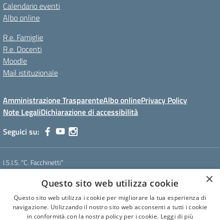
Calendario eventi
Albo online
R.e. Famiglie
R.e. Docenti
Moodle
Mail istituzionale
Amministrazione Trasparente
Albo online
Privacy Policy
Note Legali
Dichiarazione di accessibilità
Seguici su:
I.S.I.S. "C. Facchinetti"
Via Azimonti, 5 - 21053 - Castellanza (VA)
×
Questo sito web utilizza cookie
Tel. 0331 635718 - E-mail: vais01900e@istruzione.it - Pec:
vais01900e@pec.istruzione.it
Questo sito web utilizza i cookie per migliorare la tua esperienza di
Codice meccanografico: VAIS01900E
navigazione. Utilizzando il nostro sito web acconsenti a tutti i cookie
Codice Fiscale: 81009250127
in conformità con la nostra policy per i cookie.
Leggi di più