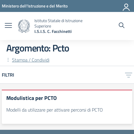
Vai ai contenuti
Vai al menu di navigazione
Vai al footer
Ministero dell'Istruzione e del Merito
Istituto Statale di Istruzione
Superiore
I.S.I.S. C. Facchinetti
Argomento: Pcto
Stampa / Condividi
FILTRI
Modulistica per PCTO
Modelli da utilizzare per attivare percorsi di PCTO