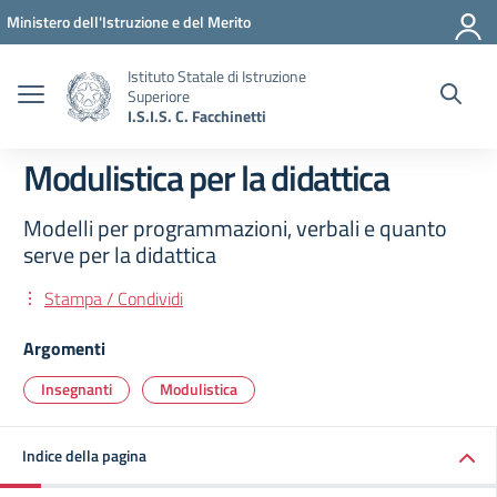
Vai ai contenuti
Vai al menu di navigazione
Vai al footer
Ministero dell'Istruzione e del Merito
Istituto Statale di Istruzione
Superiore
I.S.I.S. C. Facchinetti
Modulistica per la didattica
Modelli per programmazioni, verbali e quanto
serve per la didattica
Stampa / Condividi
Argomenti
Insegnanti
Modulistica
Indice della pagina