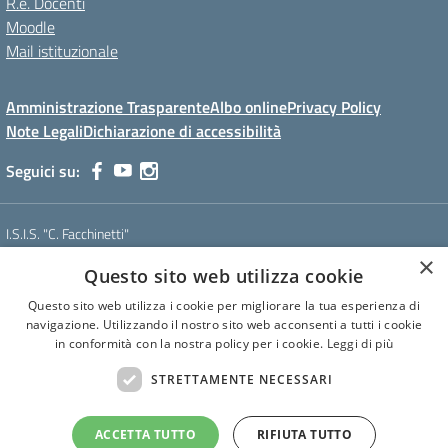
R.e. Docenti
Moodle
Mail istituzionale
Amministrazione Trasparente
Albo online
Privacy Policy
Note Legali
Dichiarazione di accessibilità
Seguici su:
I.S.I.S. "C. Facchinetti"
Via Azimonti, 5 - 21053 - Castellanza (VA)
×
Questo sito web utilizza cookie
Tel. 0331 635718 - E-mail: vais01900e@istruzione.it - Pec:
vais01900e@pec.istruzione.it
Questo sito web utilizza i cookie per migliorare la tua esperienza di
Codice meccanografico: VAIS01900E
navigazione. Utilizzando il nostro sito web acconsenti a tutti i cookie
Codice Fiscale: 81009250127
in conformità con la nostra policy per i cookie.
Leggi di più
Codice IPA: istsc_vais01900e
CUF: UF6U6C
STRETTAMENTE NECESSARI
ACCETTA TUTTO
RIFIUTA TUTTO
Concept & Design by Designers Italia