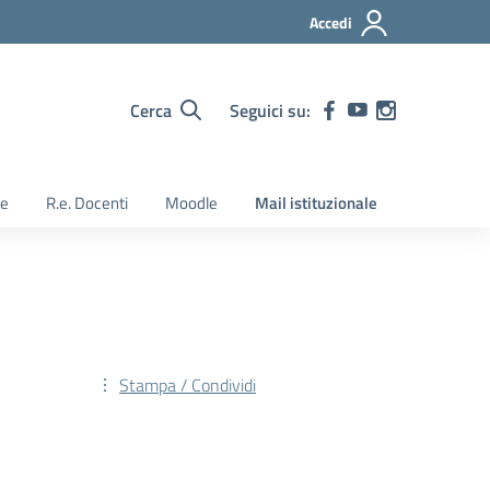
Accedi
Cerca
Seguici su:
ie
R.e. Docenti
Moodle
Mail istituzionale
Stampa / Condividi