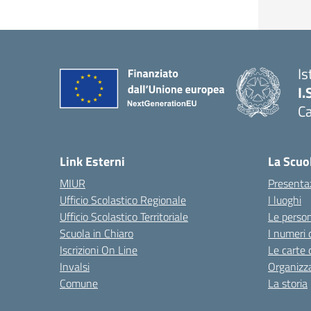
Is
I.
C
Link Esterni
La Scuo
MIUR
Presenta
Ufficio Scolastico Regionale
I luoghi
Ufficio Scolastico Territoriale
Le perso
Scuola in Chiaro
I numeri 
Iscrizioni On Line
Le carte 
Invalsi
Organizz
Comune
La storia