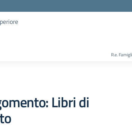
uperiore
R.e. Famigl
omento: Libri di
to