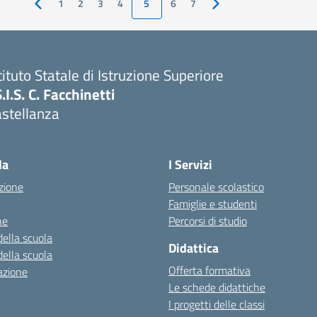
1
2
3
4
5
6
7
Pagina precedente
Pagina successiva
tituto Statale di Istruzione Superiore
S.I.S. C. Facchinetti
astellanza
la
I Servizi
zione
Personale scolastico
Famiglie e studenti
ne
Percorsi di studio
della scuola
Didattica
della scuola
Offerta formativa
azione
Le schede didattiche
I progetti delle classi