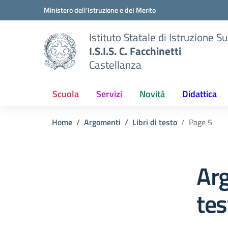
Vai ai contenuti
Vai al menu di navigazione
Vai al footer
Ministero dell'Istruzione e del Merito
Istituto Statale di Istruzione S
I.S.I.S. C. Facchinetti
Castellanza
Scuola
Servizi
Novità
Didattica
Home
Argomenti
Libri di testo
Page 5
Arg
tes