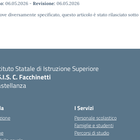
o:
06.05.2026
-
Revisione:
06.05.2026
ove diversamente specificato, questo articolo è stato rilasciato sott
tituto Statale di Istruzione Superiore
S.I.S. C. Facchinetti
astellanza
la
I Servizi
zione
Personale scolastico
Famiglie e studenti
ne
Percorsi di studio