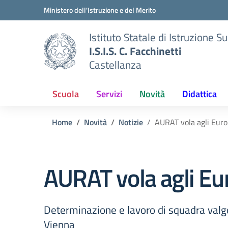
Vai ai contenuti
Vai al menu di navigazione
Vai al footer
Ministero dell'Istruzione e del Merito
Istituto Statale di Istruzione S
I.S.I.S. C. Facchinetti
Castellanza
Scuola
Servizi
Novità
Didattica
Home
Novità
Notizie
AURAT vola agli Euro
AURAT vola agli Eu
Determinazione e lavoro di squadra valgo
Vienna