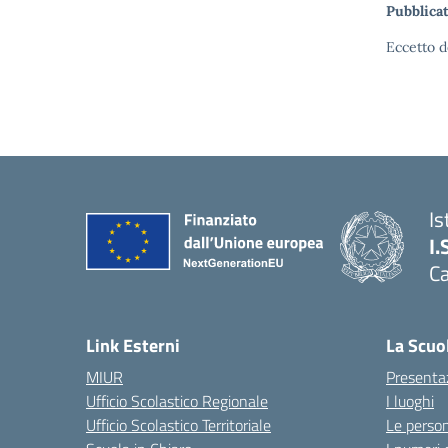
Pubblicat
Eccetto d
Is
I.
C
Link Esterni
La Scuo
MIUR
Presenta
Ufficio Scolastico Regionale
I luoghi
Ufficio Scolastico Territoriale
Le perso