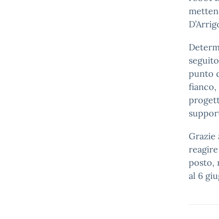
mettend
D’Arri
Determi
seguito
punto d
fianco,
progett
support
Grazie 
reagire
posto, 
al 6 gi