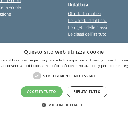
della scuola
Didattica
della scuola
Offerta formativa
azione
Le schede didattiche
I progetti delle classi
Le classi dell’istituto
cy
Note Legali
Dichiarazione di accessibilità
Questo sito web utilizza cookie
web utilizza i cookie per migliorare la tua esperienza di navigazione. Utilizza
 acconsenti a tutti i cookie in conformità con la nostra policy per i cookie.
Leg
I.S.I.S. "C. Facchinetti"
STRETTAMENTE NECESSARI
Via Azimonti, 5 - 21053 - Castellanza (VA)
331 635718 - E-mail: vais01900e@istruzione.it - Pec: vais01900e@pec.istruz
Codice meccanografico: VAIS01900E
ACCETTA TUTTO
RIFIUTA TUTTO
Codice Fiscale: 81009250127
Codice IPA: istsc_vais01900e
MOSTRA DETTAGLI
CUF: UF6U6C