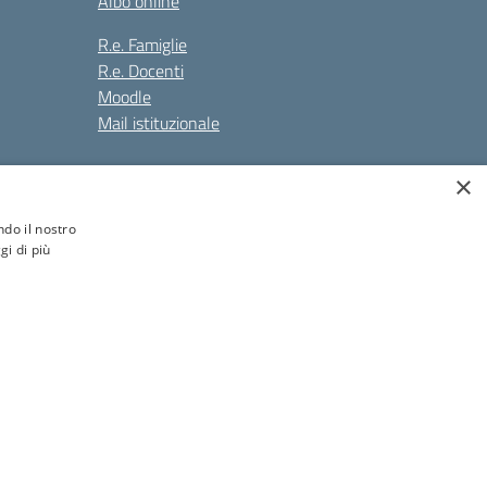
Albo online
R.e. Famiglie
R.e. Docenti
Moodle
Mail istituzionale
×
Seguici su:
ndo il nostro
gi di più
ione.it
Concept & Design by Designers Italia