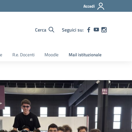
Accedi
Cerca
Seguici su:
ie
R.e. Docenti
Moodle
Mail istituzionale