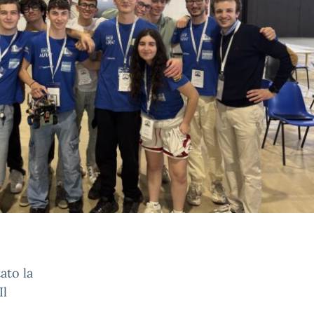
ato la
Il