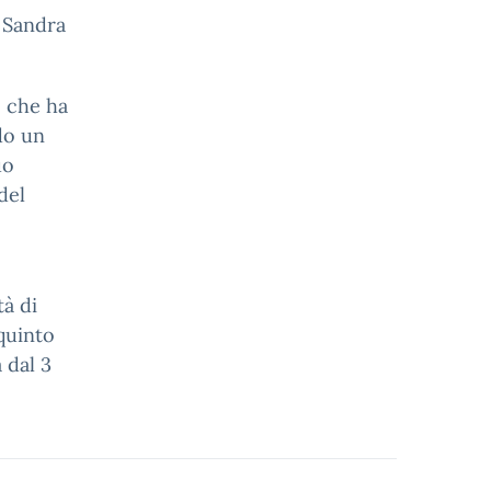
, Sandra
, che ha
do un
uo
del
tà di
quinto
 dal 3