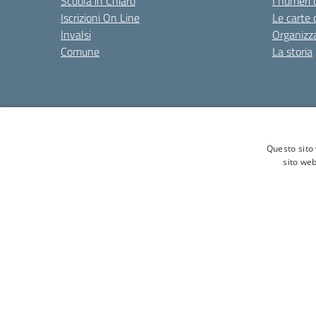
Scuola in Chiaro
I numeri 
Iscrizioni On Line
Le carte 
Invalsi
Organizz
Comune
La storia
Amministrazione Trasparente
Albo online
Privacy Poli
Questo sito 
sito web
Tel. 0