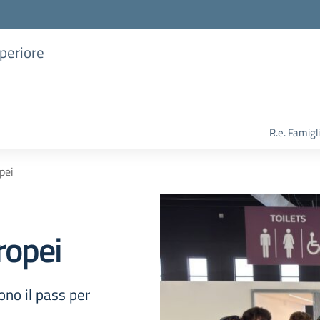
uperiore
R.e. Famigl
pei
ropei
no il pass per