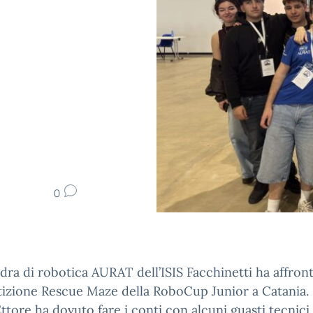
0
dra di robotica AURAT dell’ISIS Facchinetti ha affront
zione Rescue Maze della RoboCup Junior a Catania. 
ttore ha dovuto fare i conti con alcuni guasti tecnici,