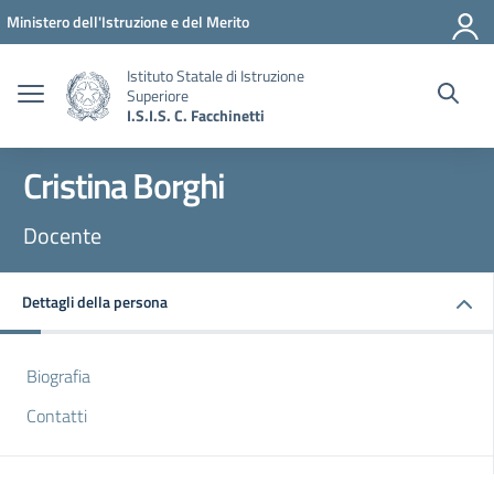
Vai ai contenuti
Vai al menu di navigazione
Vai al footer
Ministero dell'Istruzione e del Merito
Istituto Statale di Istruzione
Superiore
I.S.I.S. C. Facchinetti
Cristina Borghi
Docente
Dettagli della persona
Biografia
Contatti