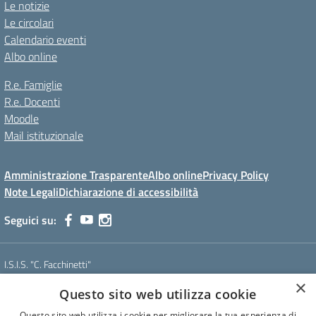
Le notizie
Le circolari
Calendario eventi
Albo online
R.e. Famiglie
R.e. Docenti
Moodle
Mail istituzionale
Amministrazione Trasparente
Albo online
Privacy Policy
Note Legali
Dichiarazione di accessibilità
Seguici su:
I.S.I.S. "C. Facchinetti"
Via Azimonti, 5 - 21053 - Castellanza (VA)
×
Questo sito web utilizza cookie
Tel. 0331 635718 - E-mail: vais01900e@istruzione.it - Pec:
vais01900e@pec.istruzione.it
Questo sito web utilizza i cookie per migliorare la tua esperienza di