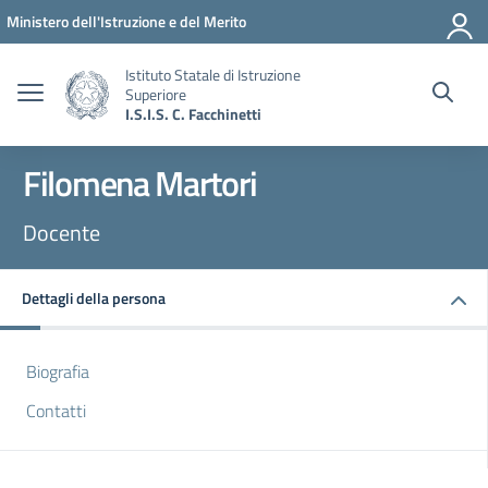
Vai ai contenuti
Vai al menu di navigazione
Vai al footer
Ministero dell'Istruzione e del Merito
Istituto Statale di Istruzione
Superiore
I.S.I.S. C. Facchinetti
Filomena Martori
Docente
Dettagli della persona
Biografia
Contatti