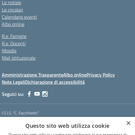
Le notizie
Le circolari
Calendario eventi
Albo online
R.e. Famiglie
R.e. Docenti
Moodle
Mail istituzionale
Amministrazione Trasparente
Albo online
Privacy Policy
Note Legali
Dichiarazione di accessibilità
Seguici su:
I.S.I.S. "C. Facchinetti"
Via Azimonti, 5 - 21053 - Castellanza (VA)
×
Questo sito web utilizza cookie
Tel. 0331 635718 - E-mail: vais01900e@istruzione.it - Pec:
vais01900e@pec.istruzione.it
Questo sito web utilizza i cookie per migliorare la tua esperienza di