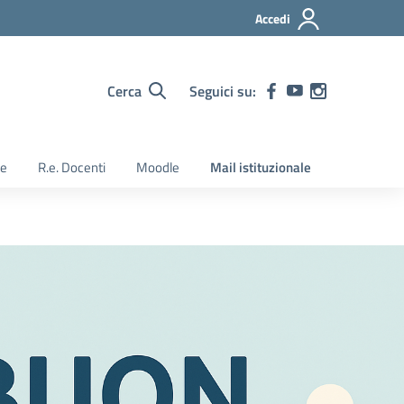
Accedi
Cerca
Seguici su:
ie
R.e. Docenti
Moodle
Mail istituzionale