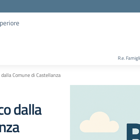
uperiore
R.e. Famigl
 dalla Comune di Castellanza
o dalla
anza