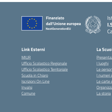
Is
I.
C
Link Esterni
La Scuo
MIUR
Presenta
Ufficio Scolastico Regionale
I luoghi
Ufficio Scolastico Territoriale
Le perso
Scuola in Chiaro
I numeri 
Iscrizioni On Line
Le carte 
Invalsi
Organizz
Comune
La storia