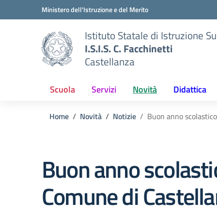
Vai ai contenuti
Vai al menu di navigazione
Vai al footer
Ministero dell'Istruzione e del Merito
Istituto Statale di Istruzione S
I.S.I.S. C. Facchinetti
Castellanza
Scuola
Servizi
Novità
Didattica
Home
Novità
Notizie
Buon anno scolastico
Buon anno scolastic
Comune di Castell