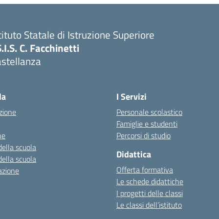
tituto Statale di Istruzione Superiore
S.I.S. C. Facchinetti
astellanza
la
I Servizi
zione
Personale scolastico
Famiglie e studenti
ne
Percorsi di studio
della scuola
Didattica
della scuola
Offerta formativa
azione
Le schede didattiche
I progetti delle classi
Le classi dell’istituto