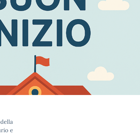
della
urio e