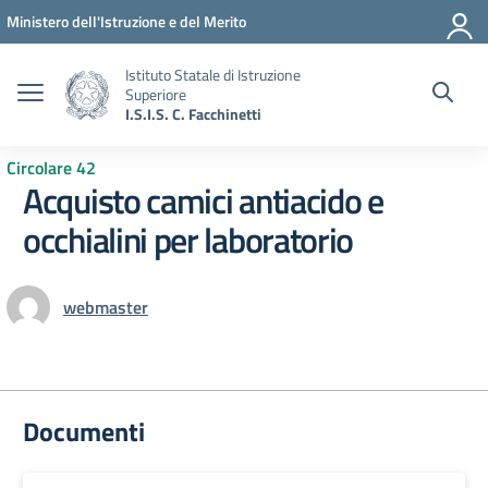
Vai ai contenuti
Vai al menu di navigazione
Vai al footer
Ministero dell'Istruzione e del Merito
Istituto Statale di Istruzione
Superiore
I.S.I.S. C. Facchinetti
Circolare 42
Acquisto camici antiacido e
occhialini per laboratorio
webmaster
Documenti