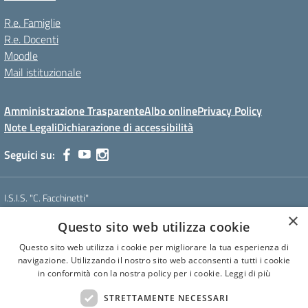
R.e. Famiglie
R.e. Docenti
Moodle
Mail istituzionale
Amministrazione Trasparente
Albo online
Privacy Policy
Note Legali
Dichiarazione di accessibilità
Seguici su:
I.S.I.S. "C. Facchinetti"
Via Azimonti, 5 - 21053 - Castellanza (VA)
×
Questo sito web utilizza cookie
Tel. 0331 635718 - E-mail: vais01900e@istruzione.it - Pec:
vais01900e@pec.istruzione.it
Questo sito web utilizza i cookie per migliorare la tua esperienza di
Codice meccanografico: VAIS01900E
navigazione. Utilizzando il nostro sito web acconsenti a tutti i cookie
Codice Fiscale: 81009250127
in conformità con la nostra policy per i cookie.
Leggi di più
Codice IPA: istsc_vais01900e
CUF: UF6U6C
STRETTAMENTE NECESSARI