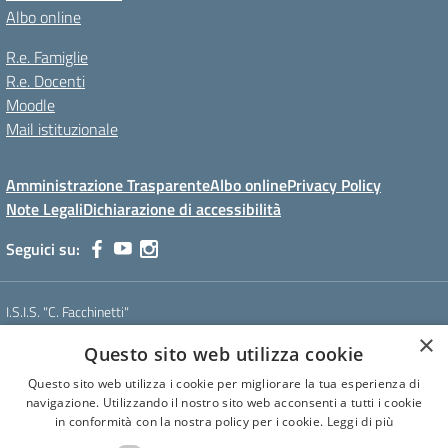
Albo online
R.e. Famiglie
R.e. Docenti
Moodle
Mail istituzionale
Amministrazione Trasparente
Albo online
Privacy Policy
Note Legali
Dichiarazione di accessibilità
Seguici su:
I.S.I.S. "C. Facchinetti"
Via Azimonti, 5 - 21053 - Castellanza (VA)
×
Questo sito web utilizza cookie
Tel. 0331 635718 - E-mail: vais01900e@istruzione.it - Pec:
vais01900e@pec.istruzione.it
Questo sito web utilizza i cookie per migliorare la tua esperienza di
Codice meccanografico: VAIS01900E
navigazione. Utilizzando il nostro sito web acconsenti a tutti i cookie
Codice Fiscale: 81009250127
in conformità con la nostra policy per i cookie.
Leggi di più
Codice IPA: istsc_vais01900e