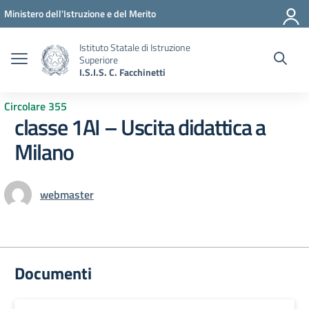
Vai ai contenuti
Vai al menu di navigazione
Vai al footer
Ministero dell'Istruzione e del Merito
Istituto Statale di Istruzione
Superiore
I.S.I.S. C. Facchinetti
Circolare 355
classe 1AI – Uscita didattica a
Milano
webmaster
Documenti