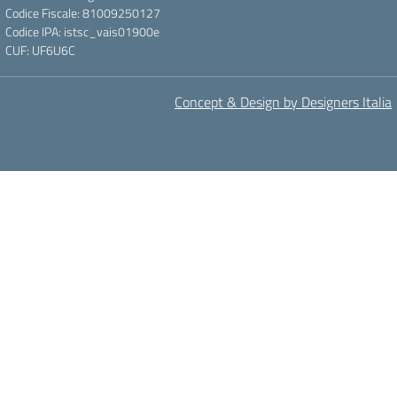
Codice Fiscale: 81009250127
Codice IPA: istsc_vais01900e
CUF: UF6U6C
Concept & Design by Designers Italia