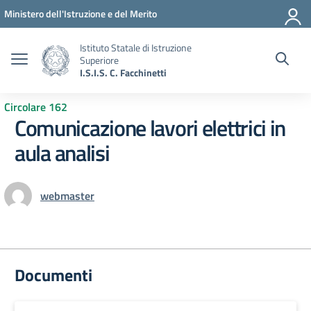
Vai ai contenuti
Vai al menu di navigazione
Vai al footer
Ministero dell'Istruzione e del Merito
Istituto Statale di Istruzione
Superiore
I.S.I.S. C. Facchinetti
Circolare 162
Comunicazione lavori elettrici in
aula analisi
webmaster
Documenti