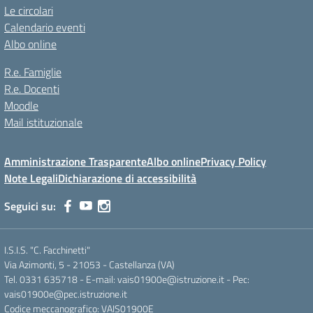
Le circolari
Calendario eventi
Albo online
R.e. Famiglie
R.e. Docenti
Moodle
Mail istituzionale
Amministrazione Trasparente
Albo online
Privacy Policy
Note Legali
Dichiarazione di accessibilità
Seguici su:
I.S.I.S. "C. Facchinetti"
Via Azimonti, 5 - 21053 - Castellanza (VA)
Tel. 0331 635718 - E-mail: vais01900e@istruzione.it - Pec:
vais01900e@pec.istruzione.it
Codice meccanografico: VAIS01900E