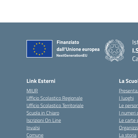
Is
I.
C
Link Esterni
La Scuo
MIUR
Presenta
Ufficio Scolastico Regionale
I luoghi
Ufficio Scolastico Territoriale
Le perso
Scuola in Chiaro
I numeri 
Iscrizioni On Line
Le carte 
Invalsi
Organizz
Comune
La storia