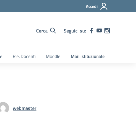
Accedi
Cerca
Seguici su:
ie
R.e. Docenti
Moodle
Mail istituzionale
webmaster