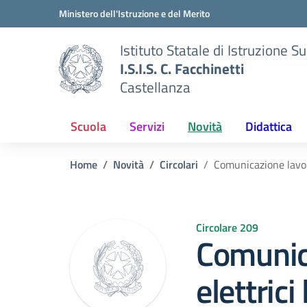
Vai ai contenuti
Vai al menu di navigazione
Vai al footer
Ministero dell'Istruzione e del Merito
Istituto Statale di Istruzione S
I.S.I.S. C. Facchinetti
Castellanza
Scuola
Servizi
Novità
Didattica
Home
Novità
Circolari
Comunicazione lavori
Circolare 209
Comunic
elettrici