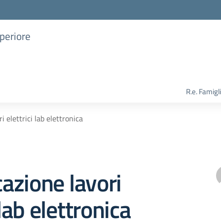
uperiore
R.e. Famigl
 elettrici lab elettronica
azione lavori
 lab elettronica