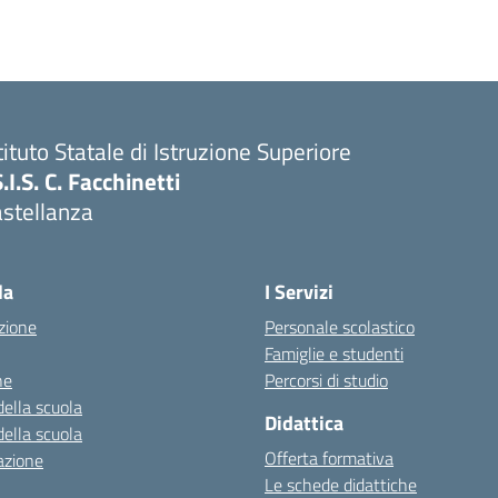
tituto Statale di Istruzione Superiore
S.I.S. C. Facchinetti
astellanza
la
I Servizi
zione
Personale scolastico
Famiglie e studenti
ne
Percorsi di studio
della scuola
Didattica
della scuola
Offerta formativa
azione
Le schede didattiche