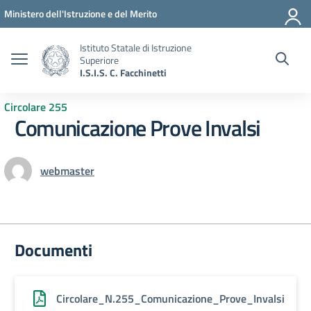
Vai ai contenuti
Vai al menu di navigazione
Vai al footer
Ministero dell'Istruzione e del Merito
Istituto Statale di Istruzione
Superiore
I.S.I.S. C. Facchinetti
Circolare 255
Comunicazione Prove Invalsi
webmaster
Documenti
Circolare_N.255_Comunicazione_Prove_Invalsi