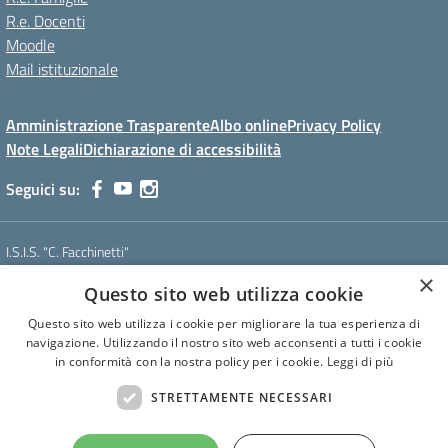
R.e. Docenti
Moodle
Mail istituzionale
Amministrazione Trasparente
Albo online
Privacy Policy
Note Legali
Dichiarazione di accessibilità
Seguici su:
I.S.I.S. "C. Facchinetti"
Via Azimonti, 5 - 21053 - Castellanza (VA)
×
Questo sito web utilizza cookie
Tel. 0331 635718 - E-mail: vais01900e@istruzione.it - Pec:
vais01900e@pec.istruzione.it
Questo sito web utilizza i cookie per migliorare la tua esperienza di
Codice meccanografico: VAIS01900E
navigazione. Utilizzando il nostro sito web acconsenti a tutti i cookie
Codice Fiscale: 81009250127
in conformità con la nostra policy per i cookie.
Leggi di più
Codice IPA: istsc_vais01900e
CUF: UF6U6C
STRETTAMENTE NECESSARI