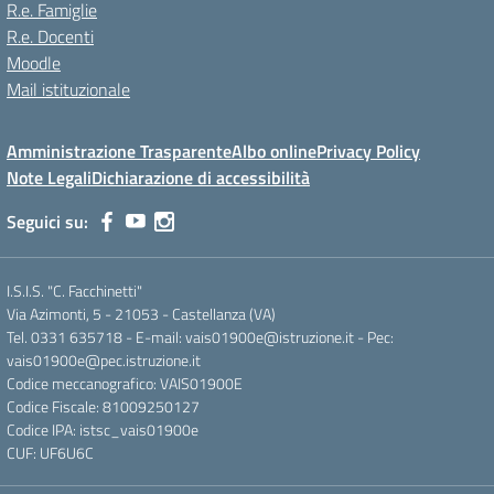
R.e. Famiglie
R.e. Docenti
Moodle
Mail istituzionale
Amministrazione Trasparente
Albo online
Privacy Policy
Note Legali
Dichiarazione di accessibilità
Seguici su:
I.S.I.S. "C. Facchinetti"
Via Azimonti, 5 - 21053 - Castellanza (VA)
Tel. 0331 635718 - E-mail: vais01900e@istruzione.it - Pec:
vais01900e@pec.istruzione.it
Codice meccanografico: VAIS01900E
Codice Fiscale: 81009250127
Codice IPA: istsc_vais01900e
CUF: UF6U6C