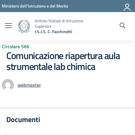
Vai ai contenuti
Vai al menu di navigazione
Vai al footer
Ministero dell'Istruzione e del Merito
Istituto Statale di Istruzione
Superiore
I.S.I.S. C. Facchinetti
Circolare 566
Comunicazione riapertura aula
strumentale lab chimica
webmaster
Documenti