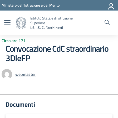
Vai ai contenuti
Vai al menu di navigazione
Vai al footer
Ministero dell'Istruzione e del Merito
Istituto Statale di Istruzione
Superiore
I.S.I.S. C. Facchinetti
Circolare 171
Convocazione CdC straordinario
3DIeFP
webmaster
Documenti