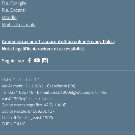
R.e. Famiglie
R.e. Docenti
Moodle
Mail istituzionale
Amministrazione Trasparente
Albo online
Privacy Policy
Note Legali
Dichiarazione di accessibilità
Seguici su:
I.S.I.S. "C. Facchinetti"
Via Azimonti, 5 - 21053 - Castellanza (VA)
Tel. 0331 635718 - E-mail: vais01900e@istruzione.it - Pec:
vais01900e@pec.istruzione.it
Codice meccanografico: VAIS01900E
Codice Fiscale: 81009250127
Codice IPA: istsc_vais01900e
CUF: UF6U6C