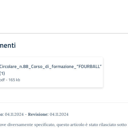
menti
Circolare_n.88_Corso_di_formazione_“FOURBALL”
(1)
pdf - 165 kb
o:
04.11.2024
-
Revisione:
04.11.2024
ove diversamente specificato, questo articolo è stato rilasciato sott