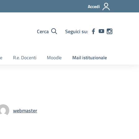
Accedi
Cerca
Seguici su:
ie
R.e. Docenti
Moodle
Mail istituzionale
webmaster