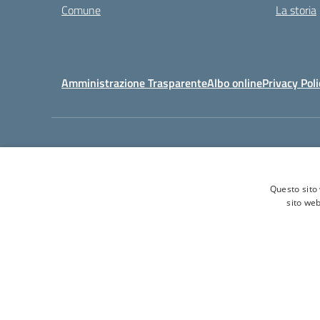
Comune
La storia
Amministrazione Trasparente
Albo online
Privacy Poli
Tel. 0
Questo sito 
sito web