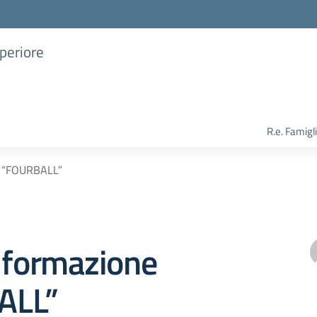
uperiore
R.e. Famigl
e “FOURBALL”
 formazione
ALL”