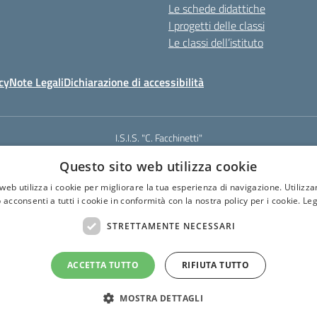
Le schede didattiche
I progetti delle classi
Le classi dell’istituto
cy
Note Legali
Dichiarazione di accessibilità
I.S.I.S. "C. Facchinetti"
Via Azimonti, 5 - 21053 - Castellanza (VA)
Questo sito web utilizza cookie
331 635718 - E-mail: vais01900e@istruzione.it - Pec: vais01900e@pec.istruz
Codice meccanografico: VAIS01900E
web utilizza i cookie per migliorare la tua esperienza di navigazione. Utilizza
Codice Fiscale: 81009250127
 acconsenti a tutti i cookie in conformità con la nostra policy per i cookie.
Leg
Codice IPA: istsc_vais01900e
CUF: UF6U6C
STRETTAMENTE NECESSARI
ACCETTA TUTTO
RIFIUTA TUTTO
MOSTRA DETTAGLI