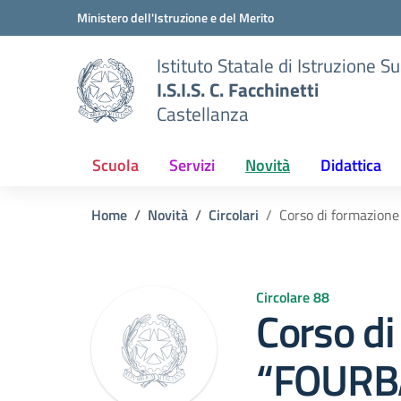
Vai ai contenuti
Vai al menu di navigazione
Vai al footer
Ministero dell'Istruzione e del Merito
Istituto Statale di Istruzione S
I.S.I.S. C. Facchinetti
Castellanza
Scuola
Servizi
Novità
Didattica
Home
Novità
Circolari
Corso di formazion
Circolare 88
Corso di
“FOURB