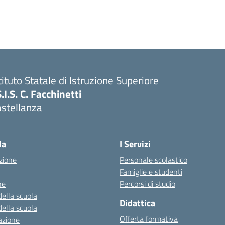
tituto Statale di Istruzione Superiore
S.I.S. C. Facchinetti
astellanza
la
I Servizi
zione
Personale scolastico
Famiglie e studenti
ne
Percorsi di studio
della scuola
Didattica
della scuola
Offerta formativa
azione