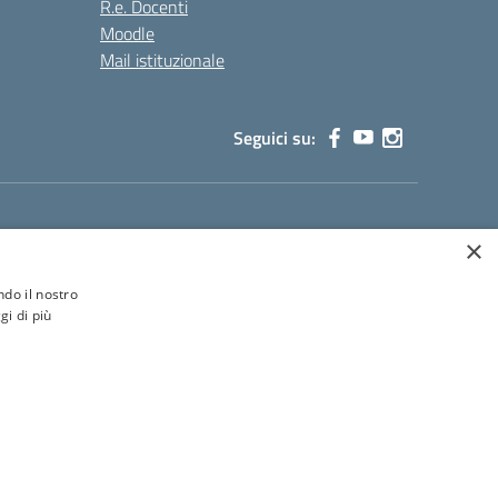
R.e. Docenti
Moodle
Mail istituzionale
Seguici su:
×
ione.it
ndo il nostro
gi di più
Concept & Design by Designers Italia