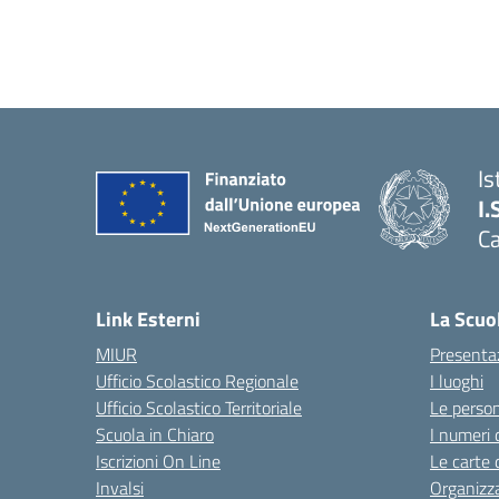
Is
I.
C
Link Esterni
La Scuo
MIUR
Presenta
Ufficio Scolastico Regionale
I luoghi
Ufficio Scolastico Territoriale
Le perso
Scuola in Chiaro
I numeri 
Iscrizioni On Line
Le carte 
Invalsi
Organizz