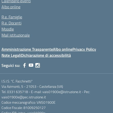
Calendario eventi
Albo online
R.e. Famiglie
R.e. Docenti
Moodle
Mail istituzionale
Amministrazione Trasparente
Albo online
Privacy Policy
Note Legali
Dichiarazione di accessibilità
Seguici su:
I.S.I.S. "C. Facchinetti"
Via Azimonti, 5 - 21053 - Castellanza (VA)
Tel. 0331 635718 - E-mail: vais01900e@istruzione.it - Pec:
vais01900e@pec.istruzione.it
Codice meccanografico: VAIS01900E
Codice Fiscale: 81009250127
Codice IPA: istsc_vais01900e