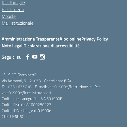
R.e. Famiglie
R.e. Docenti
Moodle
Mail istituzionale
Amministrazione Trasparente
Albo online
Privacy Policy
Note Legali
Dichiarazione di accessibilità
Seguici su:
I.S.I.S. "C. Facchinetti"
Via Azimonti, 5 - 21053 - Castellanza (VA)
Tel. 0331 635718 - E-mail: vais01900e@istruzione.it - Pec:
vais01900e@pec.istruzione.it
Codice meccanografico: VAIS01900E
Codice Fiscale: 81009250127
Codice IPA: istsc_vais01900e
CUF: UF6U6C