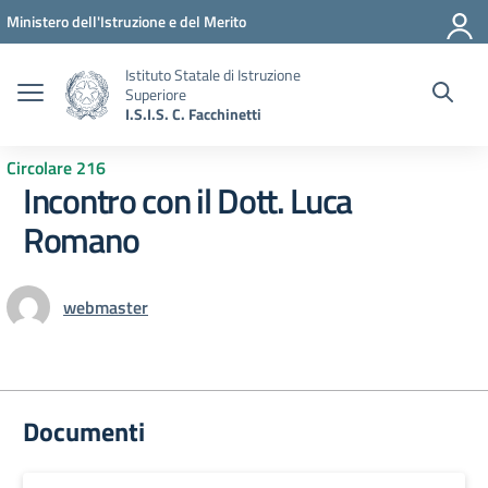
Vai ai contenuti
Vai al menu di navigazione
Vai al footer
Ministero dell'Istruzione e del Merito
Istituto Statale di Istruzione
Superiore
I.S.I.S. C. Facchinetti
Circolare 216
Incontro con il Dott. Luca
Romano
webmaster
Documenti