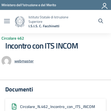
Vai ai contenuti
Vai al menu di navigazione
Vai al footer
Ministero dell'Istruzione e del Merito
Istituto Statale di Istruzione
Superiore
I.S.I.S. C. Facchinetti
Circolare 462
Incontro con ITS INCOM
webmaster
Documenti
Circolare_N.462_Incontro_con_ITS_INCOM