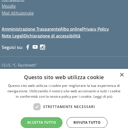
Moodle
Mail istituzionale
Amministrazione Trasparente
Albo online
Privacy Policy
Note Legali
Dichiarazione di accessibilità
Seguici su:
I.S.I.S. "C. Facchinetti"
Via Azimonti, 5 - 21053 - Castellanza (VA)
×
Questo sito web utilizza cookie
Tel. 0331 635718 - E-mail: vais01900e@istruzione.it - Pec:
vais01900e@pec.istruzione.it
Questo sito web utilizza i cookie per migliorare la tua esperienza di
Codice meccanografico: VAIS01900E
navigazione. Utilizzando il nostro sito web acconsenti a tutti i cookie
Codice Fiscale: 81009250127
in conformità con la nostra policy per i cookie.
Leggi di più
Codice IPA: istsc_vais01900e
CUF: UF6U6C
STRETTAMENTE NECESSARI
ACCETTA TUTTO
RIFIUTA TUTTO
Concept & Design by Designers Italia