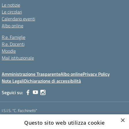
Le notizie
Le circolari
Calendario eventi
Albo online
R.e. Famiglie
R.e. Docenti
Moodle
Mail istituzionale
Amministrazione Trasparente
Albo online
Privacy Policy
Note Legali
Dichiarazione di accessibilità
Seguici su:
I.S.I.S. "C. Facchinetti"
Via Azimonti, 5 - 21053 - Castellanza (VA)
×
Questo sito web utilizza cookie
Tel. 0331 635718 - E-mail: vais01900e@istruzione.it - Pec:
vais01900e@pec.istruzione.it