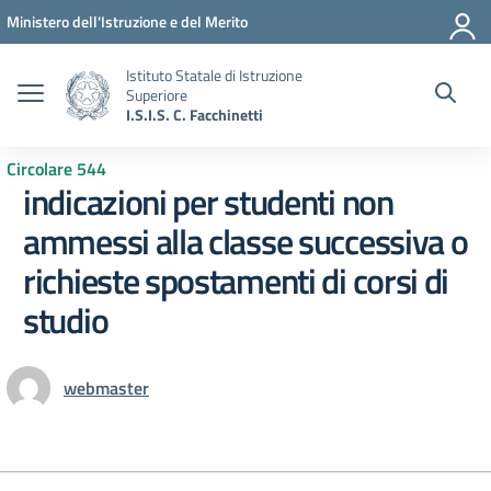
Vai ai contenuti
Vai al menu di navigazione
Vai al footer
Ministero dell'Istruzione e del Merito
Istituto Statale di Istruzione
Superiore
I.S.I.S. C. Facchinetti
Circolare 544
indicazioni per studenti non
ammessi alla classe successiva o
richieste spostamenti di corsi di
studio
webmaster