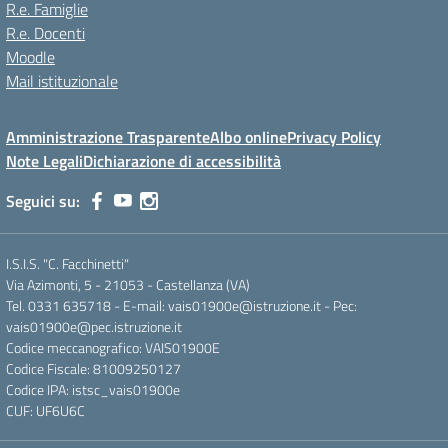
R.e. Famiglie
R.e. Docenti
Moodle
Mail istituzionale
Amministrazione Trasparente
Albo online
Privacy Policy
Note Legali
Dichiarazione di accessibilità
Seguici su:
I.S.I.S. "C. Facchinetti"
Via Azimonti, 5 - 21053 - Castellanza (VA)
Tel. 0331 635718 - E-mail: vais01900e@istruzione.it - Pec:
vais01900e@pec.istruzione.it
Codice meccanografico: VAIS01900E
Codice Fiscale: 81009250127
Codice IPA: istsc_vais01900e
CUF: UF6U6C