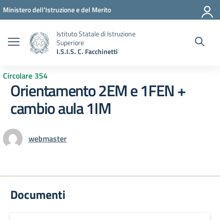
Vai ai contenuti
Vai al menu di navigazione
Vai al footer
Ministero dell'Istruzione e del Merito
Istituto Statale di Istruzione
Superiore
I.S.I.S. C. Facchinetti
Circolare 354
Orientamento 2EM e 1FEN +
cambio aula 1IM
webmaster
Documenti