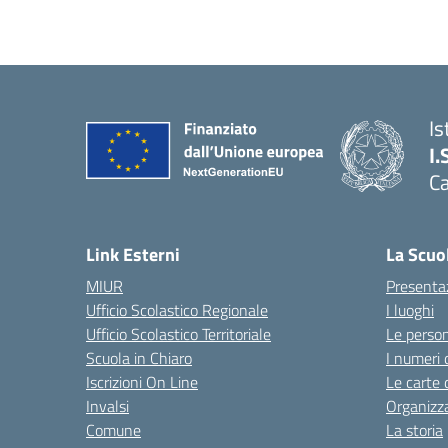
Is
I.
C
Link Esterni
La Scuo
MIUR
Presenta
Ufficio Scolastico Regionale
I luoghi
Ufficio Scolastico Territoriale
Le perso
Scuola in Chiaro
I numeri 
Iscrizioni On Line
Le carte 
Invalsi
Organizz
Comune
La storia