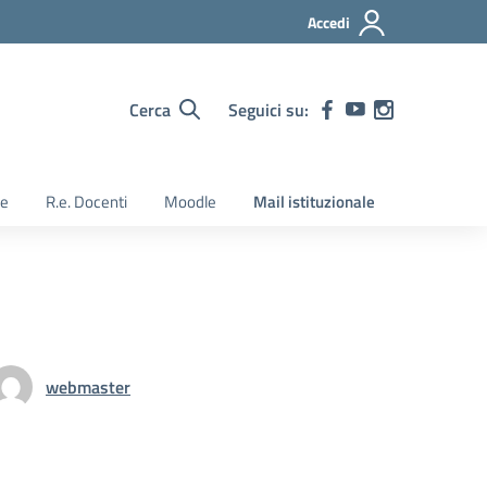
Accedi
Cerca
Seguici su:
ie
R.e. Docenti
Moodle
Mail istituzionale
webmaster