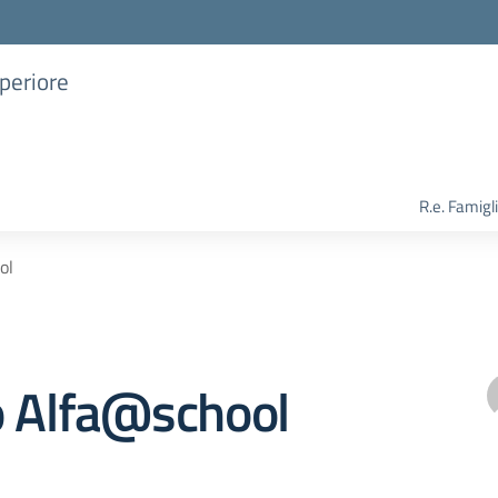
uperiore
R.e. Famigl
ol
o Alfa@school