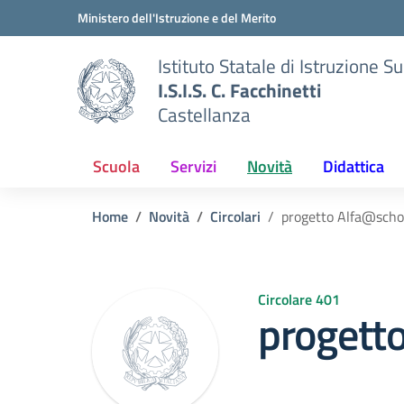
Vai ai contenuti
Vai al menu di navigazione
Vai al footer
Ministero dell'Istruzione e del Merito
Istituto Statale di Istruzione S
I.S.I.S. C. Facchinetti
Castellanza
Scuola
Servizi
Novità
Didattica
Home
Novità
Circolari
progetto Alfa@scho
Circolare 401
progett