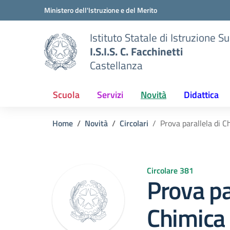
Vai ai contenuti
Vai al menu di navigazione
Vai al footer
Ministero dell'Istruzione e del Merito
Istituto Statale di Istruzione S
I.S.I.S. C. Facchinetti
Castellanza
Scuola
Servizi
Novità
Didattica
Home
Novità
Circolari
Prova parallela di C
Circolare 381
Prova pa
Chimica 