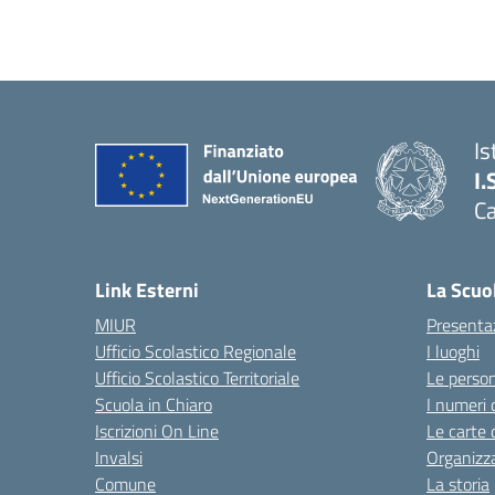
Is
I.
C
Link Esterni
La Scuo
MIUR
Presenta
Ufficio Scolastico Regionale
I luoghi
Ufficio Scolastico Territoriale
Le perso
Scuola in Chiaro
I numeri 
Iscrizioni On Line
Le carte 
Invalsi
Organizz
Comune
La storia