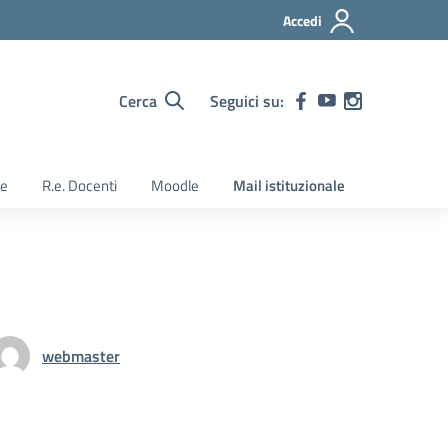
Accedi
Cerca
Seguici su:
ie
R.e. Docenti
Moodle
Mail istituzionale
webmaster