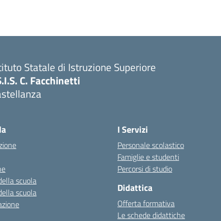
tituto Statale di Istruzione Superiore
S.I.S. C. Facchinetti
astellanza
la
I Servizi
zione
Personale scolastico
Famiglie e studenti
ne
Percorsi di studio
della scuola
Didattica
della scuola
Offerta formativa
azione
Le schede didattiche