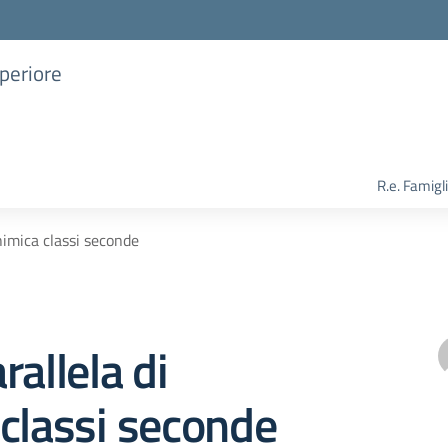
uperiore
R.e. Famigl
himica classi seconde
rallela di
classi seconde