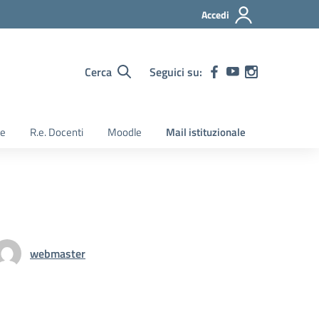
Accedi
Cerca
Seguici su:
ie
R.e. Docenti
Moodle
Mail istituzionale
webmaster