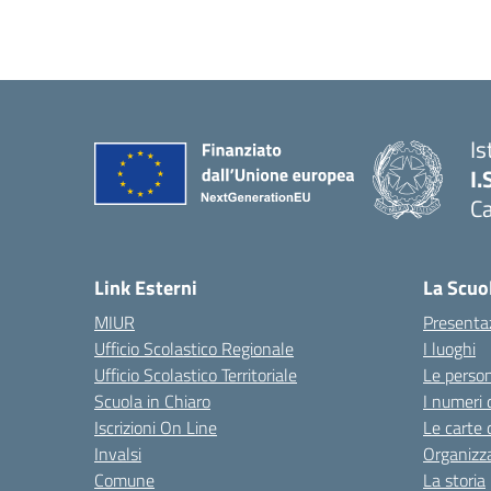
Is
I.
C
Link Esterni
La Scuo
MIUR
Presenta
Ufficio Scolastico Regionale
I luoghi
Ufficio Scolastico Territoriale
Le perso
Scuola in Chiaro
I numeri 
Iscrizioni On Line
Le carte 
Invalsi
Organizz
Comune
La storia