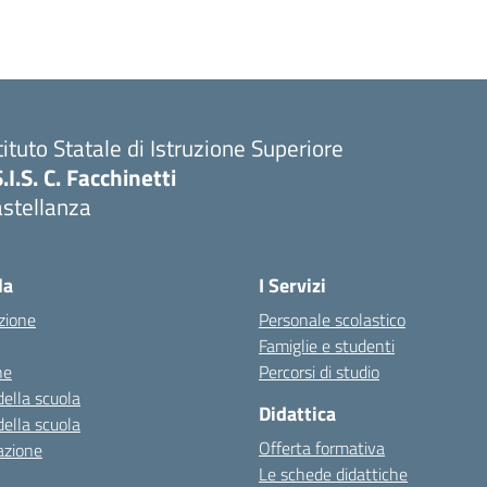
tituto Statale di Istruzione Superiore
S.I.S. C. Facchinetti
astellanza
la
I Servizi
zione
Personale scolastico
Famiglie e studenti
ne
Percorsi di studio
della scuola
Didattica
della scuola
Offerta formativa
azione
Le schede didattiche