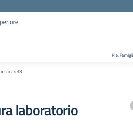
uperiore
R.e. Famigl
io circ 438
ra laboratorio