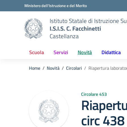
Vai ai contenuti
Vai al menu di navigazione
Vai al footer
Ministero dell'Istruzione e del Merito
Istituto Statale di Istruzione S
I.S.I.S. C. Facchinetti
Castellanza
Scuola
Servizi
Novità
Didattica
Home
Novità
Circolari
Riapertura laborator
Circolare 453
Riapertu
circ 438