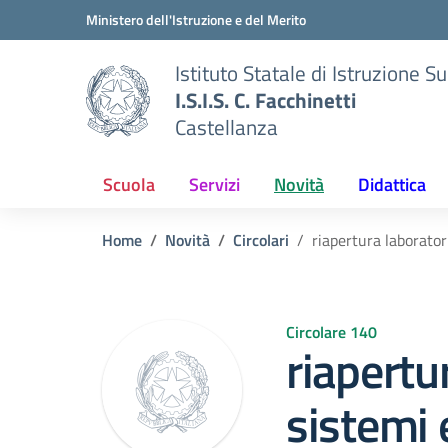
Vai ai contenuti
Vai al menu di navigazione
Vai al footer
Ministero dell'Istruzione e del Merito
Istituto Statale di Istruzione S
I.S.I.S. C. Facchinetti
Castellanza
Scuola
Servizi
Novità
Didattica
Home
Novità
Circolari
riapertura laborator
Circolare 140
riapertu
sistemi 