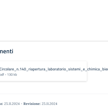
menti
Circolare_n.140_riapertura_laboratorio_sistemi_e_chimica_bie
pdf - 130 kb
o:
25.11.2024
-
Revisione:
25.11.2024