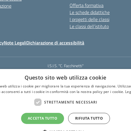
Offerta formativa
azione
Le schede didattiche
I progetti delle classi
Le classi dell’istituto
cy
Note Legali
Dichiarazione di accessibilità
I.S.I.S. "C. Facchinetti"
Via Azimonti, 5 - 21053 - Castellanza (VA)
Questo sito web utilizza cookie
331 635718 - E-mail: vais01900e@istruzione.it - Pec: vais01900e@pec.istruz
Codice meccanografico: VAIS01900E
web utilizza i cookie per migliorare la tua esperienza di navigazione. Utilizza
Codice Fiscale: 81009250127
 acconsenti a tutti i cookie in conformità con la nostra policy per i cookie.
Leg
Codice IPA: istsc_vais01900e
CUF: UF6U6C
STRETTAMENTE NECESSARI
ACCETTA TUTTO
RIFIUTA TUTTO