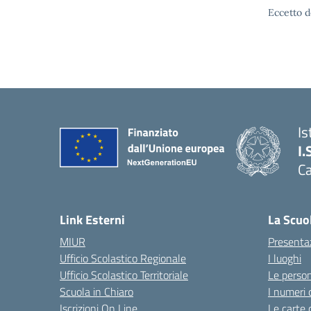
Eccetto d
Is
I.
C
Link Esterni
La Scuo
MIUR
Presenta
Ufficio Scolastico Regionale
I luoghi
Ufficio Scolastico Territoriale
Le perso
Scuola in Chiaro
I numeri 
Iscrizioni On Line
Le carte 