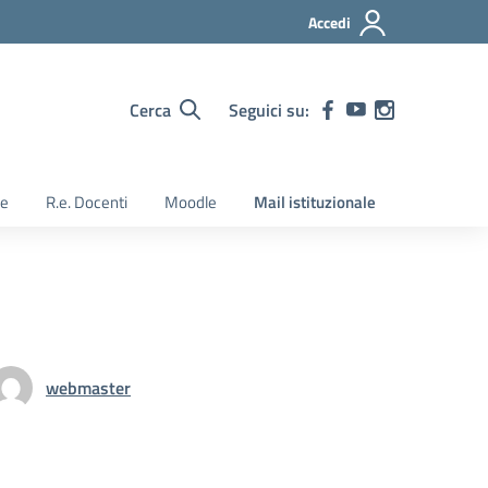
Accedi
Cerca
Seguici su:
ie
R.e. Docenti
Moodle
Mail istituzionale
webmaster