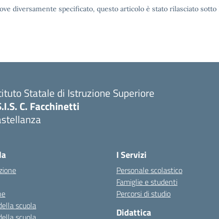
ove diversamente specificato, questo articolo è stato rilasciato sott
tituto Statale di Istruzione Superiore
S.I.S. C. Facchinetti
astellanza
la
I Servizi
zione
Personale scolastico
Famiglie e studenti
ne
Percorsi di studio
della scuola
Didattica
della scuola