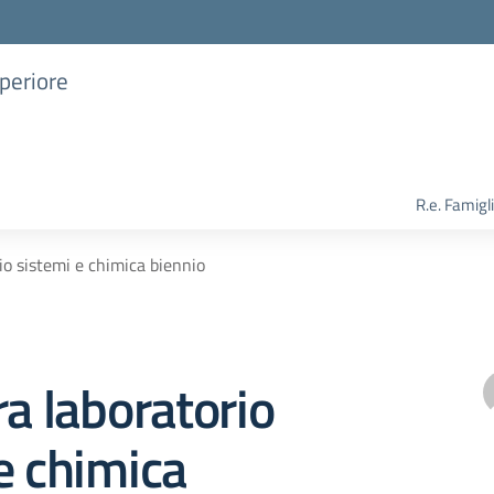
uperiore
R.e. Famigl
io sistemi e chimica biennio
ra laboratorio
e chimica