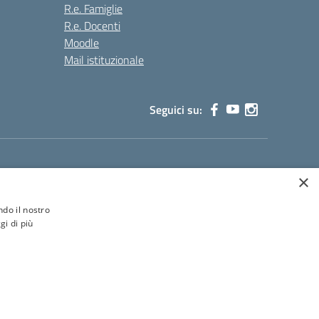
R.e. Famiglie
R.e. Docenti
Moodle
Mail istituzionale
Seguici su:
×
ione.it
ndo il nostro
gi di più
Concept & Design by Designers Italia