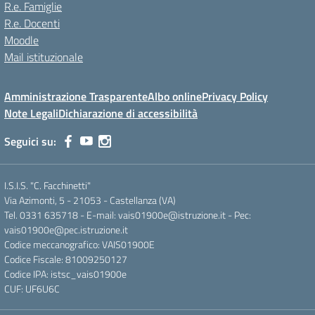
R.e. Famiglie
R.e. Docenti
Moodle
Mail istituzionale
Amministrazione Trasparente
Albo online
Privacy Policy
Note Legali
Dichiarazione di accessibilità
Seguici su:
I.S.I.S. "C. Facchinetti"
Via Azimonti, 5 - 21053 - Castellanza (VA)
Tel. 0331 635718 - E-mail: vais01900e@istruzione.it - Pec:
vais01900e@pec.istruzione.it
Codice meccanografico: VAIS01900E
Codice Fiscale: 81009250127
Codice IPA: istsc_vais01900e
CUF: UF6U6C