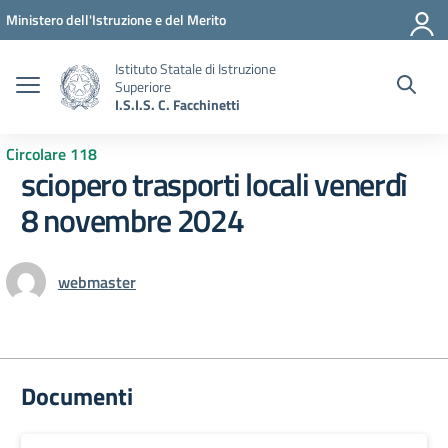
Vai ai contenuti
Vai al menu di navigazione
Vai al footer
Ministero dell'Istruzione e del Merito
Istituto Statale di Istruzione
Superiore
I.S.I.S. C. Facchinetti
Circolare 118
sciopero trasporti locali venerdì
8 novembre 2024
webmaster
Documenti