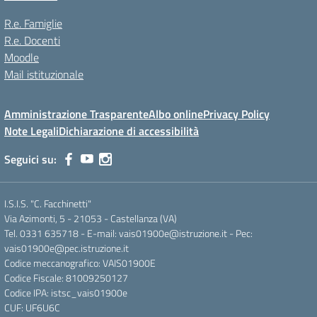
R.e. Famiglie
R.e. Docenti
Moodle
Mail istituzionale
Amministrazione Trasparente
Albo online
Privacy Policy
Note Legali
Dichiarazione di accessibilità
Seguici su:
I.S.I.S. "C. Facchinetti"
Via Azimonti, 5 - 21053 - Castellanza (VA)
Tel. 0331 635718 - E-mail: vais01900e@istruzione.it - Pec:
vais01900e@pec.istruzione.it
Codice meccanografico: VAIS01900E
Codice Fiscale: 81009250127
Codice IPA: istsc_vais01900e
CUF: UF6U6C