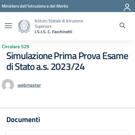
Vai ai contenuti
Vai al menu di navigazione
Vai al footer
Ministero dell'Istruzione e del Merito
Istituto Statale di Istruzione
Superiore
I.S.I.S. C. Facchinetti
Circolare 529
Simulazione Prima Prova Esame
di Stato a.s. 2023/24
webmaster
Documenti