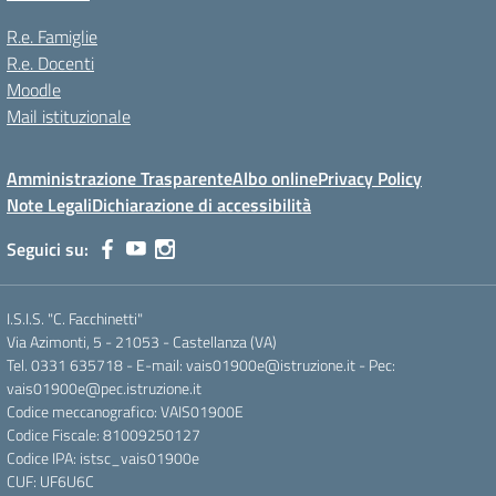
R.e. Famiglie
R.e. Docenti
Moodle
Mail istituzionale
Amministrazione Trasparente
Albo online
Privacy Policy
Note Legali
Dichiarazione di accessibilità
Seguici su:
I.S.I.S. "C. Facchinetti"
Via Azimonti, 5 - 21053 - Castellanza (VA)
Tel. 0331 635718 - E-mail: vais01900e@istruzione.it - Pec:
vais01900e@pec.istruzione.it
Codice meccanografico: VAIS01900E
Codice Fiscale: 81009250127
Codice IPA: istsc_vais01900e
CUF: UF6U6C