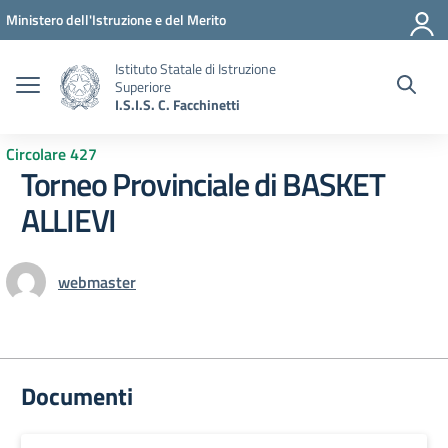
Vai ai contenuti
Vai al menu di navigazione
Vai al footer
Ministero dell'Istruzione e del Merito
Istituto Statale di Istruzione
Superiore
I.S.I.S. C. Facchinetti
Circolare 427
Torneo Provinciale di BASKET
ALLIEVI
webmaster
Documenti