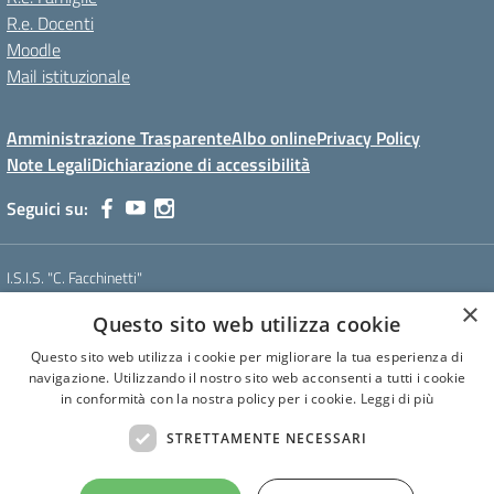
R.e. Docenti
Moodle
Mail istituzionale
Amministrazione Trasparente
Albo online
Privacy Policy
Note Legali
Dichiarazione di accessibilità
Seguici su:
I.S.I.S. "C. Facchinetti"
Via Azimonti, 5 - 21053 - Castellanza (VA)
×
Questo sito web utilizza cookie
Tel. 0331 635718 - E-mail: vais01900e@istruzione.it - Pec:
vais01900e@pec.istruzione.it
Questo sito web utilizza i cookie per migliorare la tua esperienza di
Codice meccanografico: VAIS01900E
navigazione. Utilizzando il nostro sito web acconsenti a tutti i cookie
Codice Fiscale: 81009250127
in conformità con la nostra policy per i cookie.
Leggi di più
Codice IPA: istsc_vais01900e
CUF: UF6U6C
STRETTAMENTE NECESSARI