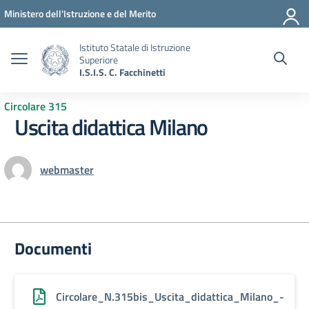
Vai ai contenuti
Vai al menu di navigazione
Vai al footer
Ministero dell'Istruzione e del Merito
Istituto Statale di Istruzione
Superiore
I.S.I.S. C. Facchinetti
Circolare 315
Uscita didattica Milano
webmaster
Documenti
Circolare_N.315bis_Uscita_didattica_Milano_-