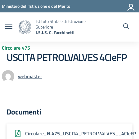
Vai ai contenuti
Vai al menu di navigazione
Vai al footer
Ministero dell'Istruzione e del Merito
Istituto Statale di Istruzione
Superiore
I.S.I.S. C. Facchinetti
Circolare 475
USCITA PETROLVALVES 4CIeFP
webmaster
Documenti
Circolare_N.475_USCITA_PETROLVALVES__4CIeFP