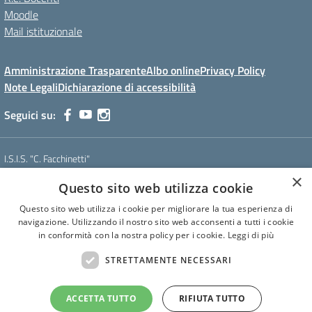
Moodle
Mail istituzionale
Amministrazione Trasparente
Albo online
Privacy Policy
Note Legali
Dichiarazione di accessibilità
Seguici su:
I.S.I.S. "C. Facchinetti"
Via Azimonti, 5 - 21053 - Castellanza (VA)
×
Questo sito web utilizza cookie
Tel. 0331 635718 - E-mail: vais01900e@istruzione.it - Pec:
vais01900e@pec.istruzione.it
Questo sito web utilizza i cookie per migliorare la tua esperienza di
Codice meccanografico: VAIS01900E
navigazione. Utilizzando il nostro sito web acconsenti a tutti i cookie
Codice Fiscale: 81009250127
in conformità con la nostra policy per i cookie.
Leggi di più
Codice IPA: istsc_vais01900e
CUF: UF6U6C
STRETTAMENTE NECESSARI
ACCETTA TUTTO
RIFIUTA TUTTO
Concept & Design by Designers Italia