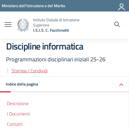
Vai ai contenuti
Vai al menu di navigazione
Vai al footer
Ministero dell'Istruzione e del Merito
Istituto Statale di Istruzione
Superiore
I.S.I.S. C. Facchinetti
Discipline informatica
Programmazioni disciplinari iniziali 25-26
Stampa / Condividi
Indice della pagina
Descrizione
I Documenti
Contatti