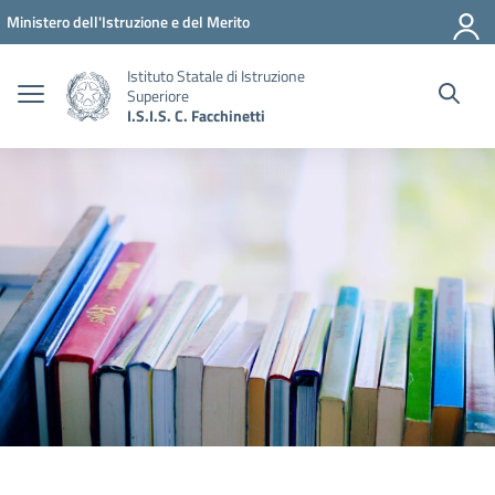
Vai ai contenuti
Vai al menu di navigazione
Vai al footer
Ministero dell'Istruzione e del Merito
Istituto Statale di Istruzione
Superiore
I.S.I.S. C. Facchinetti