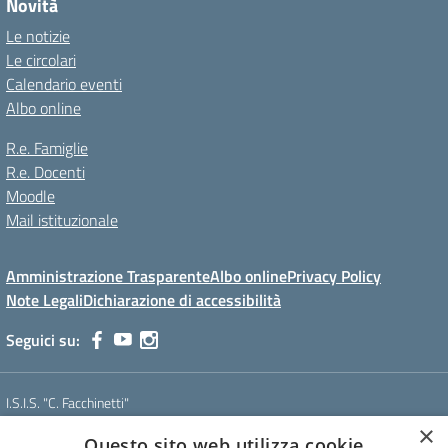
Novità
Le notizie
Le circolari
Calendario eventi
Albo online
R.e. Famiglie
R.e. Docenti
Moodle
Mail istituzionale
Amministrazione Trasparente
Albo online
Privacy Policy
Note Legali
Dichiarazione di accessibilità
Seguici su:
I.S.I.S. "C. Facchinetti"
Via Azimonti, 5 - 21053 - Castellanza (VA)
×
Questo sito web utilizza cookie
Tel. 0331 635718 - E-mail: vais01900e@istruzione.it - Pec: