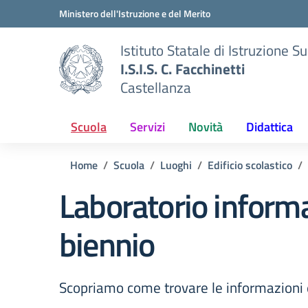
Vai ai contenuti
Vai al menu di navigazione
Vai al footer
Ministero dell'Istruzione e del Merito
Istituto Statale di Istruzione S
I.S.I.S. C. Facchinetti
Castellanza
Scuola
Servizi
Novità
Didattica
Home
Scuola
Luoghi
Edificio scolastico
Laboratorio inform
biennio
Scopriamo come trovare le informazioni 