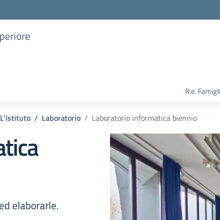
uperiore
R.e. Famigl
L’istituto
Laboratorio
Laboratorio informatica biennio
atica
ed elaborarle.