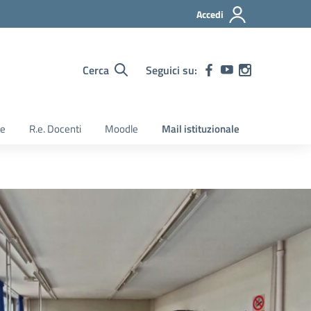
Accedi
Cerca
Seguici su:
ie
R.e. Docenti
Moodle
Mail istituzionale