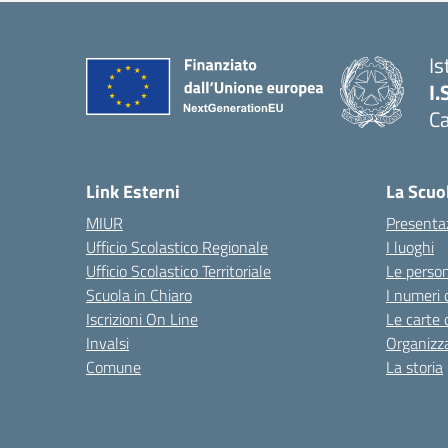
Is
I.
C
Link Esterni
La Scuo
MIUR
Presenta
Ufficio Scolastico Regionale
I luoghi
Ufficio Scolastico Territoriale
Le perso
Scuola in Chiaro
I numeri 
Iscrizioni On Line
Le carte 
Invalsi
Organizz
Comune
La storia