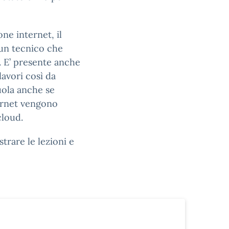
one internet, il
 un tecnico che
. E’ presente anche
lavori così da
cuola anche se
ternet vengono
cloud.
trare le lezioni e