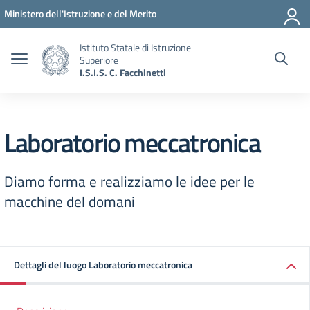
Vai ai contenuti
Vai al menu di navigazione
Vai al footer
Ministero dell'Istruzione e del Merito
Istituto Statale di Istruzione
Superiore
I.S.I.S. C. Facchinetti
Laboratorio meccatronica
Diamo forma e realizziamo le idee per le
macchine del domani
Dettagli del luogo Laboratorio meccatronica