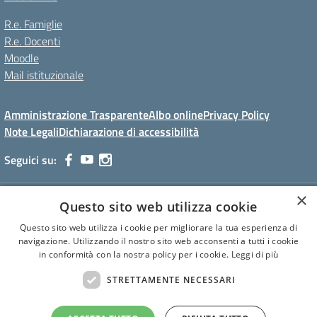
R.e. Famiglie
R.e. Docenti
Moodle
Mail istituzionale
Amministrazione Trasparente
Albo online
Privacy Policy
Note Legali
Dichiarazione di accessibilità
Seguici su:
×
I.S.I.S. "C. Facchinetti"
Questo sito web utilizza cookie
Via Azimonti, 5 - 21053 - Castellanza (VA)
Questo sito web utilizza i cookie per migliorare la tua esperienza di
Tel. 0331 635718 - E-mail: vais01900e@istruzione.it - Pec:
navigazione. Utilizzando il nostro sito web acconsenti a tutti i cookie
vais01900e@pec.istruzione.it
in conformità con la nostra policy per i cookie.
Leggi di più
Codice meccanografico: VAIS01900E
Codice Fiscale: 81009250127
STRETTAMENTE NECESSARI
Codice IPA: istsc_vais01900e
CUF: UF6U6C