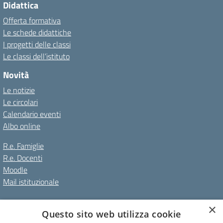
Didattica
Offerta formativa
Le schede didattiche
I progetti delle classi
Le classi dell’istituto
Novità
Le notizie
Le circolari
Calendario eventi
Albo online
R.e. Famiglie
R.e. Docenti
Moodle
Mail istituzionale
×
Amministrazione Trasparente
Albo online
Privacy Policy
Questo sito web utilizza cookie
Note Legali
Dichiarazione di accessibilità