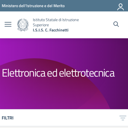
Vai ai contenuti
Vai al menu di navigazione
Vai al footer
Ministero dell'Istruzione e del Merito
Istituto Statale di Istruzione
Superiore
I.S.I.S. C. Facchinetti
Elettronica ed elettrotecnica
FILTRI