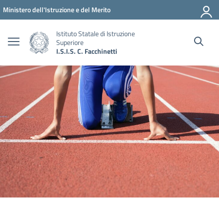
Vai ai contenuti
Vai al menu di navigazione
Vai al footer
Ministero dell'Istruzione e del Merito
Istituto Statale di Istruzione
Superiore
I.S.I.S. C. Facchinetti