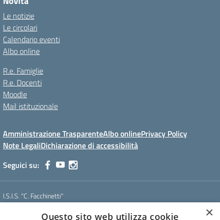
Novità
Le notizie
Le circolari
Calendario eventi
Albo online
R.e. Famiglie
R.e. Docenti
Moodle
Mail istituzionale
Amministrazione Trasparente
Albo online
Privacy Policy
Note Legali
Dichiarazione di accessibilità
Seguici su:
I.S.I.S. "C. Facchinetti"
Via Azimonti, 5 - 21053 - Castellanza (VA)
×
Questo sito web utilizza cookie
Tel. 0331 635718 - E-mail: vais01900e@istruzione.it - Pec: