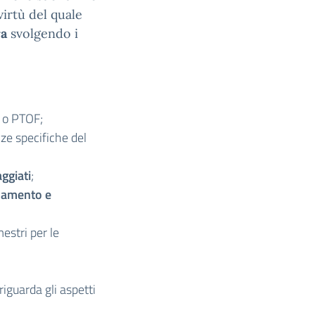
virtù del quale
ra
svolgendo i
a o PTOF;
e specifiche del
ggiati
;
namento e
estri per le
riguarda gli aspetti