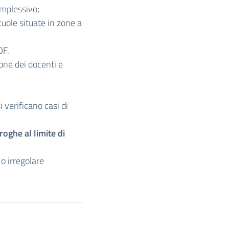
mplessivo;
cuole situate in zone a
OF.
one dei docenti e
 verificano casi di
roghe al limite di
 o irregolare