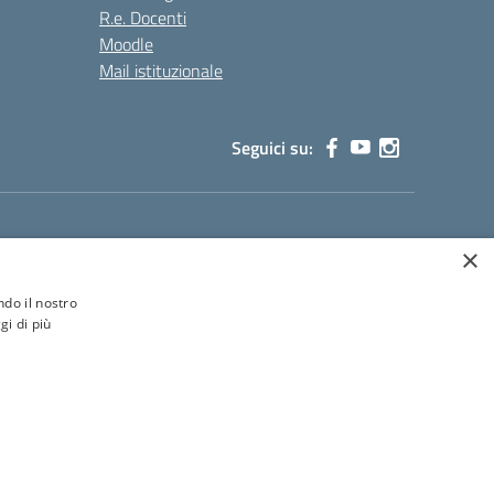
R.e. Docenti
Moodle
Mail istituzionale
Seguici su:
×
ione.it
ndo il nostro
gi di più
Concept & Design by Designers Italia