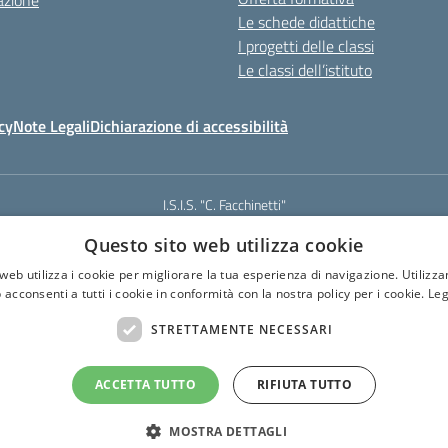
azione
Le schede didattiche
I progetti delle classi
Le classi dell’istituto
cy
Note Legali
Dichiarazione di accessibilità
I.S.I.S. "C. Facchinetti"
Via Azimonti, 5 - 21053 - Castellanza (VA)
Questo sito web utilizza cookie
331 635718 - E-mail: vais01900e@istruzione.it - Pec: vais01900e@pec.istruz
Codice meccanografico: VAIS01900E
web utilizza i cookie per migliorare la tua esperienza di navigazione. Utilizza
Codice Fiscale: 81009250127
 acconsenti a tutti i cookie in conformità con la nostra policy per i cookie.
Leg
Codice IPA: istsc_vais01900e
CUF: UF6U6C
STRETTAMENTE NECESSARI
ACCETTA TUTTO
RIFIUTA TUTTO
MOSTRA DETTAGLI