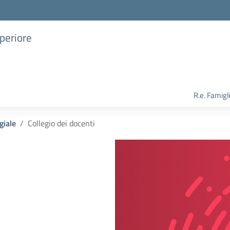
uperiore
R.e. Famigl
giale
Collegio dei docenti