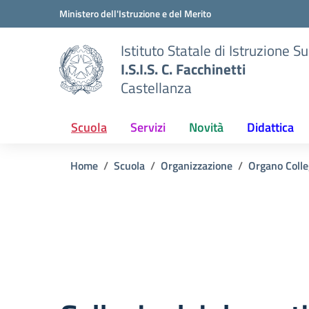
Vai ai contenuti
Vai al menu di navigazione
Vai al footer
Ministero dell'Istruzione e del Merito
Istituto Statale di Istruzione S
I.S.I.S. C. Facchinetti
Castellanza
Scuola
Servizi
Novità
Didattica
Home
Scuola
Organizzazione
Organo Colle