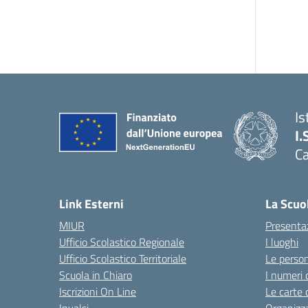
Is
I.
C
Link Esterni
La Scuo
MIUR
Presenta
Ufficio Scolastico Regionale
I luoghi
Ufficio Scolastico Territoriale
Le perso
Scuola in Chiaro
I numeri 
Iscrizioni On Line
Le carte 