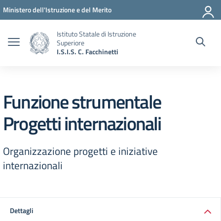
Vai ai contenuti
Vai al menu di navigazione
Vai al footer
Ministero dell'Istruzione e del Merito
Istituto Statale di Istruzione
Superiore
I.S.I.S. C. Facchinetti
Funzione strumentale
Progetti internazionali
Organizzazione progetti e iniziative
internazionali
Dettagli