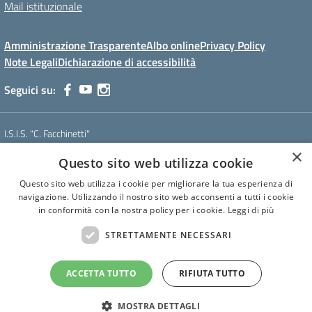
Mail istituzionale
Amministrazione Trasparente
Albo online
Privacy Policy
Note Legali
Dichiarazione di accessibilità
Seguici su:
I.S.I.S. "C. Facchinetti"
Via Azimonti, 5 - 21053 - Castellanza (VA)
×
Questo sito web utilizza cookie
Tel. 0331 635718 - E-mail: vais01900e@istruzione.it - Pec:
vais01900e@pec.istruzione.it
Questo sito web utilizza i cookie per migliorare la tua esperienza di
Codice meccanografico: VAIS01900E
navigazione. Utilizzando il nostro sito web acconsenti a tutti i cookie
Codice Fiscale: 81009250127
in conformità con la nostra policy per i cookie.
Leggi di più
Codice IPA: istsc_vais01900e
CUF: UF6U6C
STRETTAMENTE NECESSARI
ACCETTA TUTTO
RIFIUTA TUTTO
Concept & Design by Designers Italia
MOSTRA DETTAGLI