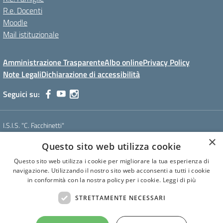
R.e. Docenti
Moodle
Mail istituzionale
Amministrazione Trasparente
Albo online
Privacy Policy
Note Legali
Dichiarazione di accessibilità
Seguici su:
I.S.I.S. "C. Facchinetti"
Via Azimonti, 5 - 21053 - Castellanza (VA)
×
Questo sito web utilizza cookie
Tel. 0331 635718 - E-mail: vais01900e@istruzione.it - Pec:
vais01900e@pec.istruzione.it
Questo sito web utilizza i cookie per migliorare la tua esperienza di
Codice meccanografico: VAIS01900E
navigazione. Utilizzando il nostro sito web acconsenti a tutti i cookie
Codice Fiscale: 81009250127
in conformità con la nostra policy per i cookie.
Leggi di più
Codice IPA: istsc_vais01900e
CUF: UF6U6C
STRETTAMENTE NECESSARI