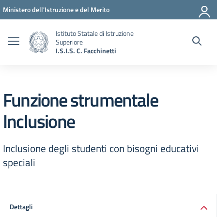
Vai ai contenuti
Vai al menu di navigazione
Vai al footer
Ministero dell'Istruzione e del Merito
Istituto Statale di Istruzione
Superiore
I.S.I.S. C. Facchinetti
Funzione strumentale
Inclusione
Inclusione degli studenti con bisogni educativi
speciali
Dettagli