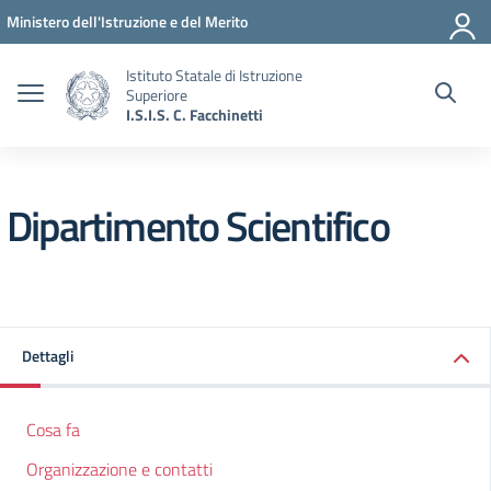
Vai ai contenuti
Vai al menu di navigazione
Vai al footer
Ministero dell'Istruzione e del Merito
Istituto Statale di Istruzione
Superiore
I.S.I.S. C. Facchinetti
Dipartimento Scientifico
Dettagli
Cosa fa
Organizzazione e contatti