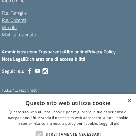
Albo online
R.e. Famiglie
R.e. Docenti
Moodle
Mail istituzionale
Amministrazione Trasparente
Albo online
Privacy Policy
Note Legali
Dichiarazione di accessibilità
Seguici su:
I.S.I.S. "C. Facchinetti"
Via Azimonti, 5 - 21053 - Castellanza (VA)
×
Questo sito web utilizza cookie
Tel. 0331 635718 - E-mail: vais01900e@istruzione.it - Pec:
vais01900e@pec.istruzione.it
Questo sito web utilizza i cookie per migliorare la tua esperienza di
Codice meccanografico: VAIS01900E
navigazione. Utilizzando il nostro sito web acconsenti a tutti i cookie
Codice Fiscale: 81009250127
in conformità con la nostra policy per i cookie.
Leggi di più
Codice IPA: istsc_vais01900e
CUF: UF6U6C
STRETTAMENTE NECESSARI